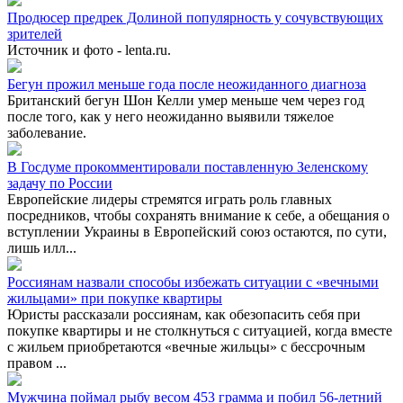
Продюсер предрек Долиной популярность у сочувствующих
зрителей
Источник и фото - lenta.ru.
Бегун прожил меньше года после неожиданного диагноза
Британский бегун Шон Келли умер меньше чем через год
после того, как у него неожиданно выявили тяжелое
заболевание.
В Госдуме прокомментировали поставленную Зеленскому
задачу по России
Европейские лидеры стремятся играть роль главных
посредников, чтобы сохранять внимание к себе, а обещания о
вступлении Украины в Европейский союз остаются, по сути,
лишь илл...
Россиянам назвали способы избежать ситуации с «вечными
жильцами» при покупке квартиры
Юристы рассказали россиянам, как обезопасить себя при
покупке квартиры и не столкнуться с ситуацией, когда вместе
с жильем приобретаются «вечные жильцы» с бессрочным
правом ...
Мужчина поймал рыбу весом 453 грамма и побил 56-летний