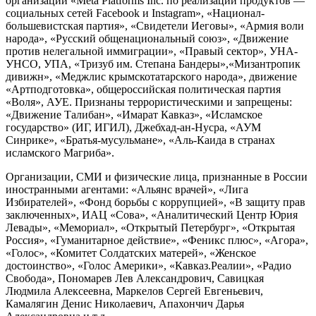
организации «Meta Platforms Inc. по реализации продуктов —
социальных сетей Facebook и Instagram», «Национал-
большевистская партия», «Свидетели Иеговы», «Армия воли
народа», «Русский общенациональный союз», «Движение
против нелегальной иммиграции», «Правый сектор», УНА-
УНСО, УПА, «Тризуб им. Степана Бандеры»,«Мизантропик
дивижн», «Меджлис крымскотатарского народа», движение
«Артподготовка», общероссийская политическая партия
«Воля», АУЕ. Признаны террористическими и запрещены:
«Движение Талибан», «Имарат Кавказ», «Исламское
государство» (ИГ, ИГИЛ), Джебхад-ан-Нусра, «АУМ
Синрике», «Братья-мусульмане», «Аль-Каида в странах
исламского Магриба».
Организации, СМИ и физические лица, признанные в России
иностранными агентами: «Альянс врачей», «Лига
Избирателей», «Фонд борьбы с коррупцией», «В защиту прав
заключенных», ИАЦ «Сова», «Аналитический Центр Юрия
Левады», «Мемориал», «Открытый Петербург», «Открытая
Россия», «Гуманитарное действие», «Феникс плюс», «Агора»,
«Голос», «Комитет Солдатских матерей», «Женское
достоинство», «Голос Америки», «Кавказ.Реалии», «Радио
Свобода», Пономарев Лев Александрович, Савицкая
Людмила Алексеевна, Маркелов Сергей Евгеньевич,
Камалягин Денис Николаевич, Апахончич Дарья