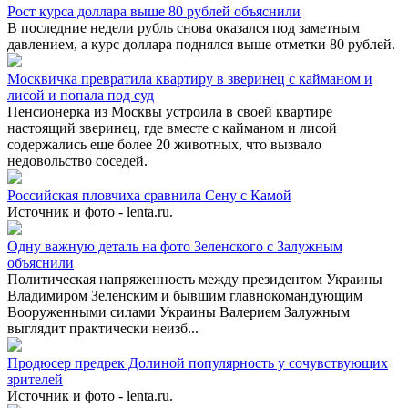
Рост курса доллара выше 80 рублей объяснили
В последние недели рубль снова оказался под заметным
давлением, а курс доллара поднялся выше отметки 80 рублей.
Москвичка превратила квартиру в зверинец с кайманом и
лисой и попала под суд
Пенсионерка из Москвы устроила в своей квартире
настоящий зверинец, где вместе с кайманом и лисой
содержались еще более 20 животных, что вызвало
недовольство соседей.
Российская пловчиха сравнила Сену с Камой
Источник и фото - lenta.ru.
Одну важную деталь на фото Зеленского с Залужным
объяснили
Политическая напряженность между президентом Украины
Владимиром Зеленским и бывшим главнокомандующим
Вооруженными силами Украины Валерием Залужным
выглядит практически неизб...
Продюсер предрек Долиной популярность у сочувствующих
зрителей
Источник и фото - lenta.ru.