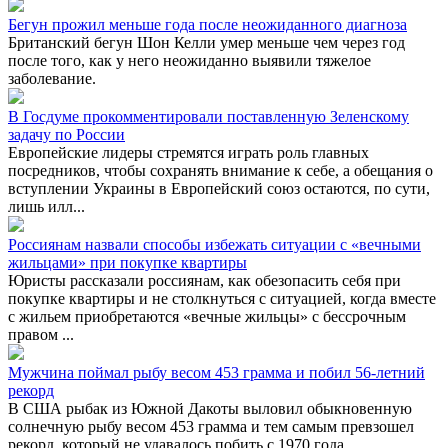
Бегун прожил меньше года после неожиданного диагноза
Британский бегун Шон Келли умер меньше чем через год
после того, как у него неожиданно выявили тяжелое
заболевание.
В Госдуме прокомментировали поставленную Зеленскому
задачу по России
Европейские лидеры стремятся играть роль главных
посредников, чтобы сохранять внимание к себе, а обещания о
вступлении Украины в Европейский союз остаются, по сути,
лишь илл...
Россиянам назвали способы избежать ситуации с «вечными
жильцами» при покупке квартиры
Юристы рассказали россиянам, как обезопасить себя при
покупке квартиры и не столкнуться с ситуацией, когда вместе
с жильем приобретаются «вечные жильцы» с бессрочным
правом ...
Мужчина поймал рыбу весом 453 грамма и побил 56-летний
рекорд
В США рыбак из Южной Дакоты выловил обыкновенную
солнечную рыбу весом 453 грамма и тем самым превзошел
рекорд, который не удавалось побить с 1970 года.