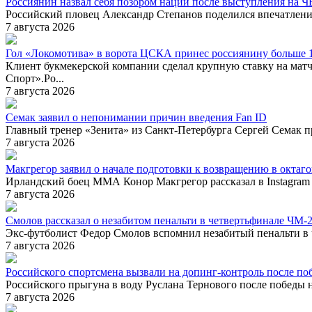
Россиянин назвал себя позором нации после выступления на Ч
Российский пловец Александр Степанов поделился впечатления
7 августа 2026
Гол «Локомотива» в ворота ЦСКА принес россиянину больше 
Клиент букмекерской компании сделал крупную ставку на мат
Спорт».Ро...
7 августа 2026
Семак заявил о непонимании причин введения Fan ID
Главный тренер «Зенита» из Санкт-Петербурга Сергей Семак п
7 августа 2026
Макгрегор заявил о начале подготовки к возвращению в октаг
Ирландский боец ММА Конор Макгрегор рассказал в Instagram 
7 августа 2026
Смолов рассказал о незабитом пенальти в четвертьфинале ЧМ-
Экс-футболист Федор Смолов вспомнил незабитый пенальти в 
7 августа 2026
Российского спортсмена вызвали на допинг-контроль после п
Российского прыгуна в воду Руслана Тернового после победы 
7 августа 2026