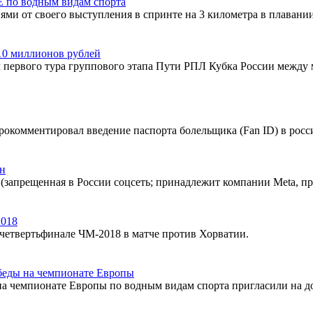
Е по водным видам спорта
ми от своего выступления в спринте на 3 километра в плавании
10 миллионов рублей
ч первого тура группового этапа Пути РПЛ Кубка России межд
рокомментировал введение паспорта болельщика (Fan ID) в росс
он
(запрещенная в России соцсеть; принадлежит компании Meta, пр
2018
четвертьфинале ЧМ-2018 в матче против Хорватии.
обеды на чемпионате Европы
на чемпионате Европы по водным видам спорта пригласили на д