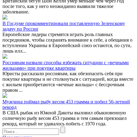
Британский бегун Шон Келли умер меньше чем через год
после того, как у него неожиданно выявили тяжелое
заболевание.
В Госдуме прокомментировали поставленную Зеленскому
задачу по России
Европейские лидеры стремятся играть роль главных
посредников, чтобы сохранять внимание к себе, а обещания о
вступлении Украины в Европейский союз остаются, по сути,
лишь илл...
Россиянам назвали способы избежать ситуации с «вечными
жильцами» при покупке квартиры
Юристы рассказали россиянам, как обезопасить себя при
покупке квартиры и не столкнуться с ситуацией, когда вместе
с жильем приобретаются «вечные жильцы» с бессрочным
правом ...
Мужчина поймал рыбу весом 453 грамма и побил 56-летний
рекорд
В США рыбак из Южной Дакоты выловил обыкновенную
солнечную рыбу весом 453 грамма и тем самым превзошел
рекорд, который не удавалось побить с 1970 года.