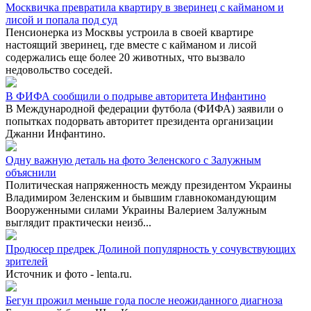
Москвичка превратила квартиру в зверинец с кайманом и
лисой и попала под суд
Пенсионерка из Москвы устроила в своей квартире
настоящий зверинец, где вместе с кайманом и лисой
содержались еще более 20 животных, что вызвало
недовольство соседей.
В ФИФА сообщили о подрыве авторитета Инфантино
В Международной федерации футбола (ФИФА) заявили о
попытках подорвать авторитет президента организации
Джанни Инфантино.
Одну важную деталь на фото Зеленского с Залужным
объяснили
Политическая напряженность между президентом Украины
Владимиром Зеленским и бывшим главнокомандующим
Вооруженными силами Украины Валерием Залужным
выглядит практически неизб...
Продюсер предрек Долиной популярность у сочувствующих
зрителей
Источник и фото - lenta.ru.
Бегун прожил меньше года после неожиданного диагноза