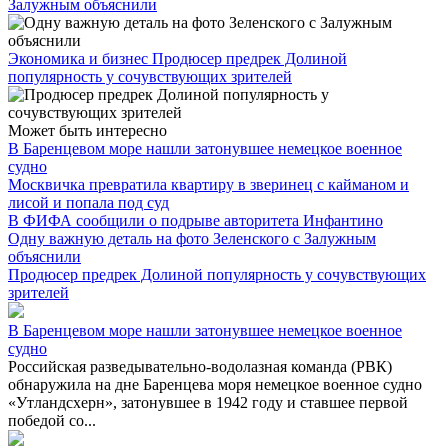
Залужным объяснили
Экономика и бизнес
Продюсер предрек Долиной
популярность у сочувствующих зрителей
Может быть интересно
В Баренцевом море нашли затонувшее немецкое военное
судно
Москвичка превратила квартиру в зверинец с кайманом и
лисой и попала под суд
В ФИФА сообщили о подрыве авторитета Инфантино
Одну важную деталь на фото Зеленского с Залужным
объяснили
Продюсер предрек Долиной популярность у сочувствующих
зрителей
В Баренцевом море нашли затонувшее немецкое военное
судно
Российская разведывательно-водолазная команда (РВК)
обнаружила на дне Баренцева моря немецкое военное судно
«Утландсхерн», затонувшее в 1942 году и ставшее первой
победой со...