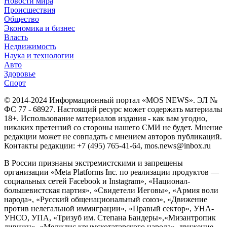
Новости мира
Происшествия
Общество
Экономика и бизнес
Власть
Недвижимость
Наука и технологии
Авто
Здоровье
Спорт
© 2014-2024 Информационный портал «MOS NEWS». ЭЛ №
ФС 77 - 68927. Настоящий ресурс может содержать материалы
18+. Использование материалов издания - как вам угодно,
никаких претензий со стороны нашего СМИ не будет. Мнение
редакции может не совпадать с мнением авторов публикаций.
Контакты редакции: +7 (495) 765-41-64, mos.news@inbox.ru
В России признаны экстремистскими и запрещены
организации «Meta Platforms Inc. по реализации продуктов —
социальных сетей Facebook и Instagram», «Национал-
большевистская партия», «Свидетели Иеговы», «Армия воли
народа», «Русский общенациональный союз», «Движение
против нелегальной иммиграции», «Правый сектор», УНА-
УНСО, УПА, «Тризуб им. Степана Бандеры»,«Мизантропик
дивижн», «Меджлис крымскотатарского народа», движение