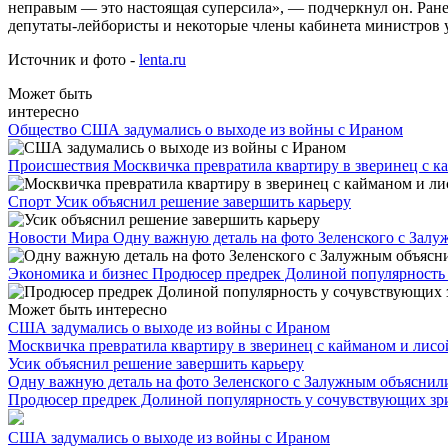
неправым — это настоящая суперсила», — подчеркнул он. Ране
депутаты-лейбористы и некоторые члены кабинета министров у
Источник и фото -
lenta.ru
Может быть
интересно
Общество
США задумались о выходе из войны с Ираном
Происшествия
Москвичка превратила квартиру в зверинец с к
Спорт
Усик объяснил решение завершить карьеру
Новости Мира
Одну важную деталь на фото Зеленского с Зал
Экономика и бизнес
Продюсер предрек Долиной популярность
Может быть интересно
США задумались о выходе из войны с Ираном
Москвичка превратила квартиру в зверинец с кайманом и лисой
Усик объяснил решение завершить карьеру
Одну важную деталь на фото Зеленского с Залужным объяснил
Продюсер предрек Долиной популярность у сочувствующих зр
США задумались о выходе из войны с Ираном