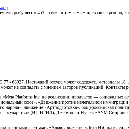
корд
ю рыбу весом 453 грамма и тем самым превзошел рекорд, кото
- 68927. Настоящий ресурс может содержать материалы 18+. И
ожет не совпадать с мнением авторов публикаций. Контакты ред
Meta Platforms Inc. по реализации продуктов — социальных сет
циональный союз», «Движение против нелегальной иммиграции
о народа», движение «Артподготовка», общероссийская полити
 государство» (ИГ, ИГИЛ), Джебхад-ан-Нусра, «АУМ Синрике», 
ностранными агентами: «Альянс врачей», «Лига Избирателей», 