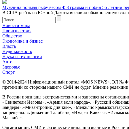
Мужчина поймал рыбу весом 453 грамма и побил 56-летний ре
В США рыбак из Южной Дакоты выловил обыкновенную солнечну
Новости мира
Происшествия
Общество
Экономика и бизнес
Власть
Недвижимость
Наука и технологии
Авто
Здоровье
Спорт
© 2014-2024 Информационный портал «MOS NEWS». ЭЛ № ФС 77 
претензий со стороны нашего СМИ не будет. Мнение редакции м
В России признаны экстремистскими и запрещены организации «
«Свидетели Иеговы», «Армия воли народа», «Русский общена
Бандеры»,«Мизантропик дивижн», «Меджлис крымскотатарског
запрещены: «Движение Талибан», «Имарат Кавказ», «Исламское
Магриба».
Организации, СМИ и физические лица, признанные в России и