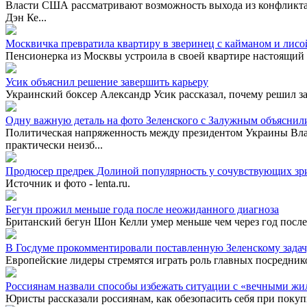
Власти США рассматривают возможность выхода из конфликта
Дэн Ке...
Москвичка превратила квартиру в зверинец с кайманом и лисой
Пенсионерка из Москвы устроила в своей квартире настоящий з
Усик объяснил решение завершить карьеру
Украинский боксер Александр Усик рассказал, почему решил за
Одну важную деталь на фото Зеленского с Залужным объяснил
Политическая напряженность между президентом Украины В
практически неизб...
Продюсер предрек Долиной популярность у сочувствующих зр
Источник и фото - lenta.ru.
Бегун прожил меньше года после неожиданного диагноза
Британский бегун Шон Келли умер меньше чем через год после 
В Госдуме прокомментировали поставленную Зеленскому задач
Европейские лидеры стремятся играть роль главных посреднико
Россиянам назвали способы избежать ситуации с «вечными жи
Юристы рассказали россиянам, как обезопасить себя при покуп