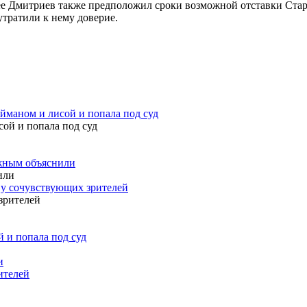
е Дмитриев также предположил сроки возможной отставки Старм
тратили к нему доверие.
айманом и лисой и попала под суд
ужным объяснили
 у сочувствующих зрителей
 и попала под суд
и
ителей