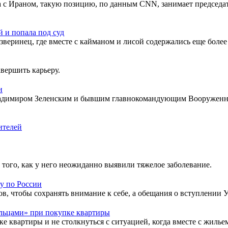
 с Ираном, такую позицию, по данным CNN, занимает председ
 и попала под суд
веринец, где вместе с кайманом и лисой содержались еще более
вершить карьеру.
и
ладимиром Зеленским и бывшим главнокомандующим Вооружен
ителей
того, как у него неожиданно выявили тяжелое заболевание.
у по России
в, чтобы сохранять внимание к себе, а обещания о вступлении У
льцами» при покупке квартиры
ке квартиры и не столкнуться с ситуацией, когда вместе с жиль