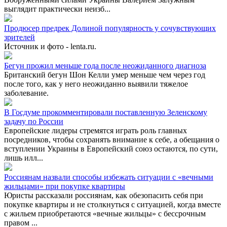
выглядит практически неизб...
Продюсер предрек Долиной популярность у сочувствующих
зрителей
Источник и фото - lenta.ru.
Бегун прожил меньше года после неожиданного диагноза
Британский бегун Шон Келли умер меньше чем через год
после того, как у него неожиданно выявили тяжелое
заболевание.
В Госдуме прокомментировали поставленную Зеленскому
задачу по России
Европейские лидеры стремятся играть роль главных
посредников, чтобы сохранять внимание к себе, а обещания о
вступлении Украины в Европейский союз остаются, по сути,
лишь илл...
Россиянам назвали способы избежать ситуации с «вечными
жильцами» при покупке квартиры
Юристы рассказали россиянам, как обезопасить себя при
покупке квартиры и не столкнуться с ситуацией, когда вместе
с жильем приобретаются «вечные жильцы» с бессрочным
правом ...