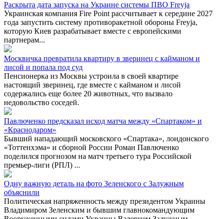
Раскрыта дата запуска на Украине системы ПВО Freyja
Украинская компания Fire Point рассчитывает к середине 2027
года запустить систему противоракетной обороны Freyja,
которую Киев разрабатывает вместе с европейскими
партнерам...
Москвичка превратила квартиру в зверинец с кайманом и
лисой и попала под суд
Пенсионерка из Москвы устроила в своей квартире
настоящий зверинец, где вместе с кайманом и лисой
содержались еще более 20 животных, что вызвало
недовольство соседей.
Павлюченко предсказал исход матча между «Спартаком» и
«Краснодаром»
Бывший нападающий московского «Спартака», лондонского
«Тоттенхэма» и сборной России Роман Павлюченко
поделился прогнозом на матч третьего тура Российской
премьер-лиги (РПЛ) ...
Одну важную деталь на фото Зеленского с Залужным
объяснили
Политическая напряженность между президентом Украины
Владимиром Зеленским и бывшим главнокомандующим
Вооруженными силами Украины Валерием Залужным