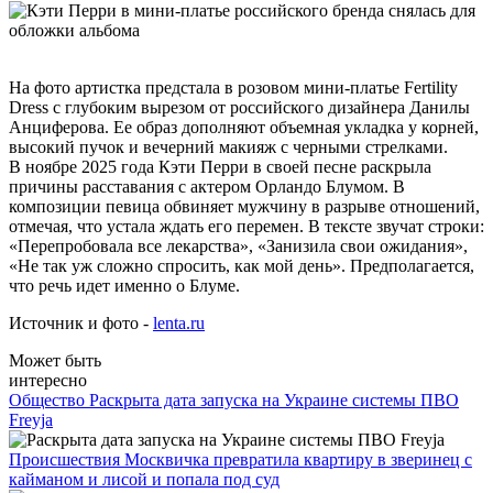
На фото артистка предстала в розовом мини-платье Fertility
Dress с глубоким вырезом от российского дизайнера Данилы
Анциферова. Ее образ дополняют объемная укладка у корней,
высокий пучок и вечерний макияж с черными стрелками.
В ноябре 2025 года Кэти Перри в своей песне раскрыла
причины расставания с актером Орландо Блумом. В
композиции певица обвиняет мужчину в разрыве отношений,
отмечая, что устала ждать его перемен. В тексте звучат строки:
«Перепробовала все лекарства», «Занизила свои ожидания»,
«Не так уж сложно спросить, как мой день». Предполагается,
что речь идет именно о Блуме.
Источник и фото -
lenta.ru
Может быть
интересно
Общество
Раскрыта дата запуска на Украине системы ПВО
Freyja
Происшествия
Москвичка превратила квартиру в зверинец с
кайманом и лисой и попала под суд