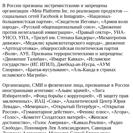
В России признаны экстремистскими и запрещены
организации «Meta Platforms Inc. по реализации продуктов —
социальных сетей Facebook и Instagram», «Национал-
большевистская партия», «Свидетели Иеговы», «Армия воли
народа», «Русский общенациональный союз», «Движение
против нелегальной иммиграции», «Правый сектор», УНА-
УНСО, УПА, «Тризуб им. Степана Бандеры»,«Мизантропик
дивижн», «Меджлис крымскотатарского народа», движение
«Артподготовка», общероссийская политическая партия
«Воля», АУЕ. Признаны террористическими и запрещены:
«Движение Талибан», «Имарат Кавказ», «Исламское
государство» (ИГ, ИГИЛ), Джебхад-ан-Нусра, «АУМ
Синрике», «Братья-мусульмане», «Аль-Каида в странах
исламского Магриба».
Организации, СМИ и физические лица, признанные в России
иностранными агентами: «Альянс врачей», «Лига
Избирателей», «Фонд борьбы с коррупцией», «В защиту прав
заключенных», ИАЦ «Сова», «Аналитический Центр Юрия
Левады», «Мемориал», «Открытый Петербург», «Открытая
Россия», «Гуманитарное действие», «Феникс плюс», «Агора»,
«Голос», «Комитет Солдатских матерей», «Женское
достоинство», «Голос Америки», «Кавказ.Реалии», «Радио
Свобода», Пономарев Лев Александрович, Савицкая