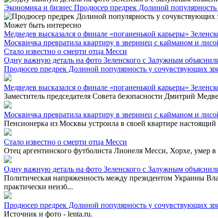
Экономика и бизнес
Продюсер предрек Долиной популярность
Может быть интересно
Медведев высказался о финале «поганенькой карьеры» Зеленск
Москвичка превратила квартиру в зверинец с кайманом и лисой
Стало известно о смерти отца Месси
Одну важную деталь на фото Зеленского с Залужным объяснил
Продюсер предрек Долиной популярность у сочувствующих зр
Медведев высказался о финале «поганенькой карьеры» Зеленск
Заместитель председателя Совета безопасности Дмитрий Медве
Москвичка превратила квартиру в зверинец с кайманом и лисой
Пенсионерка из Москвы устроила в своей квартире настоящий з
Стало известно о смерти отца Месси
Отец аргентинского футболиста Лионеля Месси, Хорхе, умер в в
Одну важную деталь на фото Зеленского с Залужным объяснил
Политическая напряженность между президентом Украины В
практически неизб...
Продюсер предрек Долиной популярность у сочувствующих зр
Источник и фото - lenta.ru.