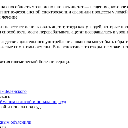
 на способность мозга использовать ацетат — вещество, которо
нитно-резонансной спектроскопии сравнили процессы у людей, п
 лечение.
и перестает использовать ацетат, тогда как у людей, которые пр
ля способность мозга перерабатывать ацетат возвращалась к уро
следствия длительного употребления алкоголя могут быть обрат
яжелые симптомы отмены. В перспективе это открытие может по
вития ишемической болезни сердца.
ы» Зеленского
айманом и лисой и попала под суд
ужным объяснили