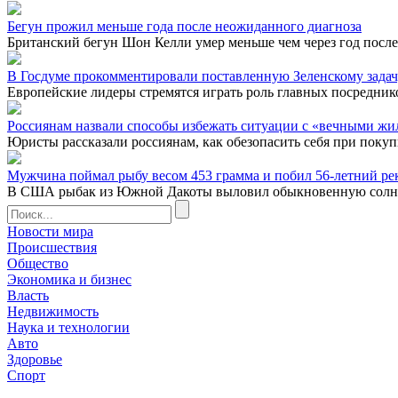
Бегун прожил меньше года после неожиданного диагноза
Британский бегун Шон Келли умер меньше чем через год после 
В Госдуме прокомментировали поставленную Зеленскому задач
Европейские лидеры стремятся играть роль главных посреднико
Россиянам назвали способы избежать ситуации с «вечными жи
Юристы рассказали россиянам, как обезопасить себя при покуп
Мужчина поймал рыбу весом 453 грамма и побил 56-летний ре
В США рыбак из Южной Дакоты выловил обыкновенную солнечну
Новости мира
Происшествия
Общество
Экономика и бизнес
Власть
Недвижимость
Наука и технологии
Авто
Здоровье
Спорт