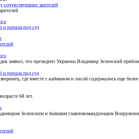
 у сочувствующих зрителей
ого
 и попала под суд
и
ителей
ого
дев заявил, что президент Украины Владимир Зеленский прибли
 и попала под суд
веринец, где вместе с кайманом и лисой содержались еще более
озрасте 68 лет.
и
ладимиром Зеленским и бывшим главнокомандующим Вооружен
ителей