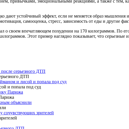
нием, привычками, эмоциональными реакциями, а также с тем, ка
едко дают устойчивый эффект, если не меняется образ мышления 
отивация, самооценка, стресс, зависимость от еды и другие фак
ал о своем впечатляющем похудении на 170 килограммов. По его 
 килограммов. Этот пример наглядно показывает, что серьезные
у после серьезного ДТП
айманом и лисой и попала под суд
тику Парижа
ужным объяснили
 у сочувствующих зрителей
рьезного ДТП