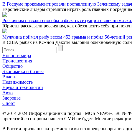
В Госдуме прокомментировали поставленную Зеленскому задач
Европейские лидеры стремятся играть роль главных посреднико
Россиянам назвали способы избежать ситуации с «вечными жи
Юристы рассказали россиянам, как обезопасить себя при покуп
Мужчина поймал рыбу весом 453 грамма и побил 56-летний ре
В США рыбак из Южной Дакоты выловил обыкновенную солнечну
Новости мира
Происшествия
Общество
Экономика и бизнес
Власть
Недвижимость
Наука и технологии
Авто
Здоровье
Спорт
© 2014-2024 Информационный портал «MOS NEWS». ЭЛ № ФС 77 
претензий со стороны нашего СМИ не будет. Мнение редакции м
В России признаны экстремистскими и запрещены организации «