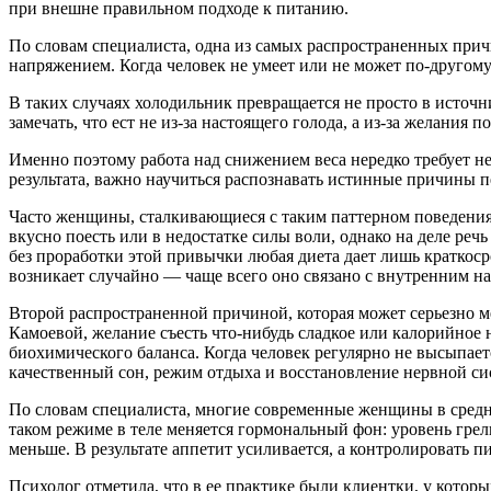
при внешне правильном подходе к питанию.
По словам специалиста, одна из самых распространенных прич
напряжением. Когда человек не умеет или не может по-другому 
В таких случаях холодильник превращается не просто в источ
замечать, что ест не из-за настоящего голода, а из-за желания
Именно поэтому работа над снижением веса нередко требует не
результата, важно научиться распознавать истинные причины пе
Часто женщины, сталкивающиеся с таким паттерном поведения,
вкусно поесть или в недостатке силы воли, однако на деле реч
без проработки этой привычки любая диета дает лишь краткоср
возникает случайно — чаще всего оно связано с внутренним на
Второй распространенной причиной, которая может серьезно м
Камоевой, желание съесть что-нибудь сладкое или калорийное 
биохимического баланса. Когда человек регулярно не высыпает
качественный сон, режим отдыха и восстановление нервной сис
По словам специалиста, многие современные женщины в среднем
таком режиме в теле меняется гормональный фон: уровень грел
меньше. В результате аппетит усиливается, а контролировать 
Психолог отметила, что в ее практике были клиентки, у которы