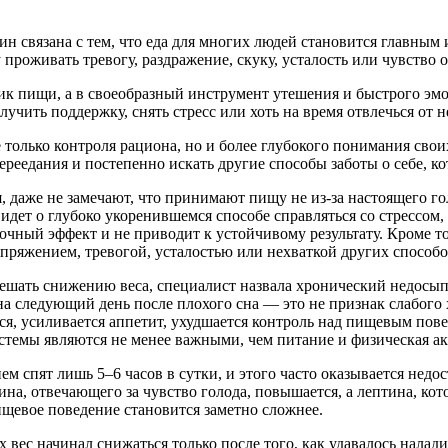
ин связана с тем, что еда для многих людей становится главным
проживать тревогу, раздражение, скуку, усталость или чувство о
ник пищи, а в своеобразный инструмент утешения и быстрого эм
 получить поддержку, снять стресс или хоть на время отвлечься о
 только контроля рациона, но и более глубокого понимания сво
реедания и постепенно искать другие способы заботы о себе, ко
 даже не замечают, что принимают пищу не из-за настоящего го
ь идет о глубоко укоренившемся способе справляться со стрессо
очный эффект и не приводит к устойчивому результату. Кроме т
пряжением, тревогой, усталостью или нехваткой других способо
ешать снижению веса, специалист назвала хронический недосып
на следующий день после плохого сна — это не признак слабого 
ся, усиливается аппетит, ухудшается контроль над пищевым пове
темы являются не менее важными, чем питание и физическая акт
 спят лишь 5–6 часов в сутки, и этого часто оказывается недо
ина, отвечающего за чувство голода, повышается, а лептина, ко
пищевое поведение становится заметно сложнее.
х вес начинал снижаться только после того, как удавалось нала