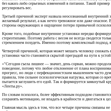
без каких-либо серьезных изменений в питании. Такой пример п
регулировать вес.
Третьей причиной эксперт назвала неосознанный внутренний з
желаемый результат, а как нечто тревожное или даже опасное.
стороны окружающих и ощущение потери привычной психологич
Кроме того, подобные внутренние установки нередко формиру
стереотипами. Поэтому работа с весом не всегда сводится тол
стремлением похудеть. Именно поэтому комплексный подход, в
Четвертой причиной, которая может мешать человеку снижать 
установки часто становятся скрытой преградой на пути к уст
«"Сегодня съела лишнее — значит, день сорван, можно продолж
поведение, потому что любое отклонение от плана воспринимае
прогресс, но люди с перфекционистским мышлением часто дума
правила, тем сильнее психологическая нагрузка, которая со вр
пытается заглушить его едой. Так и формируется замкнутый кр
«Ленты.ру».
По словам психолога, более эффективным подходом становится
сохранять мотивацию, не впадать в крайности и двигаться к це
Главная мысль здесь в том, что все четыре причины связаны н