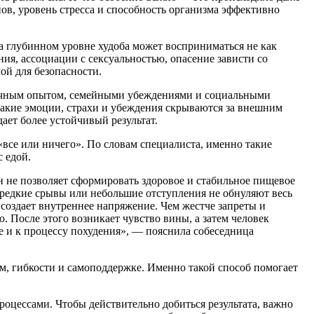
нов, уровень стресса и способность организма эффективно
а глубинном уровне худоба может восприниматься не как
ния, ассоциации с сексуальностью, опасение зависти со
й для безопасности.
 личным опытом, семейными убеждениями и социальными
 какие эмоции, страхи и убеждения скрываются за внешним
ет более устойчивый результат.
все или ничего». По словам специалиста, именно такие
 едой.
н не позволяет сформировать здоровое и стабильное пищевое
е редкие срывы или небольшие отступления не обнуляют весь
создает внутреннее напряжение. Чем жестче запреты и
. После этого возникает чувство вины, а затем человек
бе и к процессу похудения», — пояснила собеседница
м, гибкости и самоподдержке. Именно такой способ помогает
роцессами. Чтобы действительно добиться результата, важно