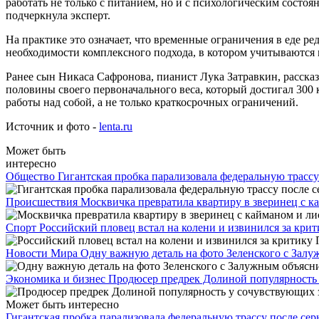
работать не только с питанием, но и с психологическим состоя
подчеркнула эксперт.
На практике это означает, что временные ограничения в еде р
необходимости комплексного подхода, в котором учитываются м
Ранее сын Никаса Сафронова, пианист Лука Затравкин, рассказ
половины своего первоначального веса, который достигал 300
работы над собой, а не только краткосрочных ограничений.
Источник и фото -
lenta.ru
Может быть
интересно
Общество
Гигантская пробка парализовала федеральную трасс
Происшествия
Москвичка превратила квартиру в зверинец с к
Спорт
Российский пловец встал на колени и извинился за кри
Новости Мира
Одну важную деталь на фото Зеленского с Зал
Экономика и бизнес
Продюсер предрек Долиной популярность
Может быть интересно
Гигантская пробка парализовала федеральную трассу после се