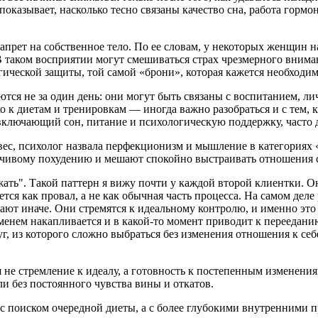
оказывает, насколько тесно связаны качество сна, работа гормо
апрет на собственное тело. По ее словам, у некоторых женщин н
 В таком восприятии могут смешиваться страх чрезмерного внима
еской защиты, той самой «брони», которая кажется необходимо
ются не за один день: они могут быть связаны с воспитанием,
ько к диетам и тренировкам — иногда важно разобраться и с тем,
ключающий сон, питание и психологическую поддержку, часто да
вес, психолог назвала перфекционизм и мышление в категориях «
ойчивому похудению и мешают спокойно выстраивать отношения с
ать". Такой паттерн я вижу почти у каждой второй клиентки. О
тся как провал, а не как обычная часть процесса. На самом дел
ют иначе. Они стремятся к идеальному контролю, и именно это 
еменем накапливается и в какой-то момент приводит к перееданию
уг, из которого сложно выбраться без изменения отношения к се
 не стремление к идеалу, а готовность к постепенным изменения
ли без постоянного чувства вины и откатов.
е с поиском очередной диеты, а с более глубокими внутренними п