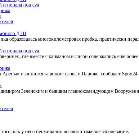
 и попала под суд
арижа
и
ителей
рьезного ДТП
ика образовалась многокилометровая пробка, практически пара
 и попала под суд
веринец, где вместе с кайманом и лисой содержались еще более
арижа
рены» извинился за резкие слова о Париже, сообщает Sport24.В
и
ладимиром Зеленским и бывшим главнокомандующим Вооружен
ителей
того, как у него неожиданно выявили тяжелое заболевание.