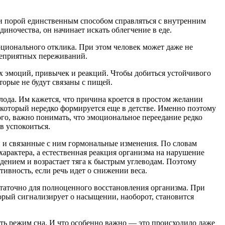
 и порой единственным способом справляться с внутренним
диночества, он начинает искать облегчение в еде.
оционального отклика. При этом человек может даже не
т неприятных переживаний.
их эмоций, привычек и реакций. Чтобы добиться устойчивого
торые не будут связаны с пищей.
лода. Им кажется, что причина кроется в простом желании
м, который нередко формируется еще в детстве. Именно поэтому
ого, важно понимать, что эмоциональное переедание редко
в успокоиться.
 и связанные с ним гормональные изменения. По словам
характера, а естественная реакция организма на нарушение
дением и возрастает тяга к быстрым углеводам. Поэтому
ивность, если речь идет о снижении веса.
статочно для полноценного восстановления организма. При
торый сигнализирует о насыщении, наоборот, становится
дить режим сна. И что особенно важно — это происходило даже