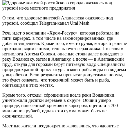
О том, что здоровье жителей Алапаевска оказалось под
угрозой, сообщил Telegram-канал Ural Mash.
Речь идет о компании «Хром-Ресурс», которая работала на
пяти карьерах, в том числе на законсервированных, где
добыча запрещена. Кроме того, вместо ручья, который раньше
проходил рядом с ними, теперь течет серая жижа. По словам
ихтиолога Артема Сороки, опасные стоки далее попадают в
реку Водяновку, затем в Алапаиху, а после — в Алапаевский
пруд, откуда для горожан берут питьевую воду. Специалисты
природоохранной прокуратуры взяли пробы воды из водоема
у выработки. Если результаты превысят допустимые нормы,
это будет означать, что токсичной может быть и рыба,
обитающая в этих местах.
Кроме того, отходы, сброшенные возле реки Водяновки,
уничтожили десятки деревьев в округе. Общий ущерб
природе, нанесенный хромовым карьером, оценили в 700
миллионов рублей, однако эта сумма может быть не
окончательной.
Местные жители неоднократно жаловались, что ядовитые