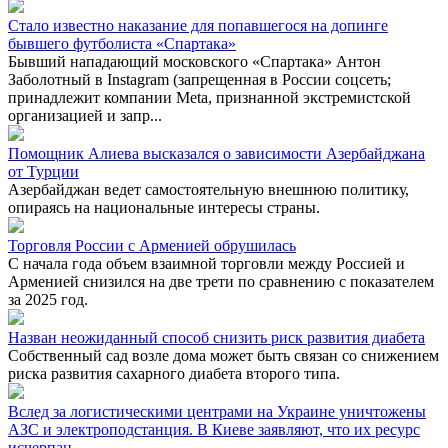
Стало известно наказание для попавшегося на допинге
бывшего футболиста «Спартака»
Бывший нападающий московского «Спартака» Антон
Заболотный в Instagram (запрещенная в России соцсеть;
принадлежит компании Meta, признанной экстремистской
организацией и запр...
Помощник Алиева высказался о зависимости Азербайджана
от Турции
Азербайджан ведет самостоятельную внешнюю политику,
опираясь на национальные интересы страны.
Торговля России с Арменией обрушилась
С начала года объем взаимной торговли между Россией и
Арменией снизился на две трети по сравнению с показателем
за 2025 год.
Назван неожиданный способ снизить риск развития диабета
Собственный сад возле дома может быть связан со снижением
риска развития сахарного диабета второго типа.
Вслед за логистическими центрами на Украине уничтожены
АЗС и электроподстанция. В Киеве заявляют, что их ресурс
исчерпан