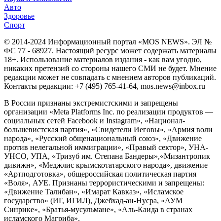
Авто
Здоровье
Спорт
© 2014-2024 Информационный портал «MOS NEWS». ЭЛ №
ФС 77 - 68927. Настоящий ресурс может содержать материалы
18+. Использование материалов издания - как вам угодно,
никаких претензий со стороны нашего СМИ не будет. Мнение
редакции может не совпадать с мнением авторов публикаций.
Контакты редакции: +7 (495) 765-41-64, mos.news@inbox.ru
В России признаны экстремистскими и запрещены
организации «Meta Platforms Inc. по реализации продуктов —
социальных сетей Facebook и Instagram», «Национал-
большевистская партия», «Свидетели Иеговы», «Армия воли
народа», «Русский общенациональный союз», «Движение
против нелегальной иммиграции», «Правый сектор», УНА-
УНСО, УПА, «Тризуб им. Степана Бандеры»,«Мизантропик
дивижн», «Меджлис крымскотатарского народа», движение
«Артподготовка», общероссийская политическая партия
«Воля», АУЕ. Признаны террористическими и запрещены:
«Движение Талибан», «Имарат Кавказ», «Исламское
государство» (ИГ, ИГИЛ), Джебхад-ан-Нусра, «АУМ
Синрике», «Братья-мусульмане», «Аль-Каида в странах
исламского Магриба».