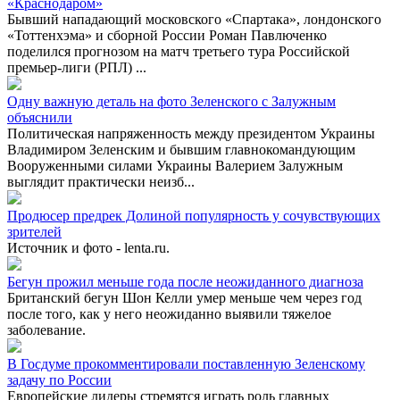
«Краснодаром»
Бывший нападающий московского «Спартака», лондонского
«Тоттенхэма» и сборной России Роман Павлюченко
поделился прогнозом на матч третьего тура Российской
премьер-лиги (РПЛ) ...
Одну важную деталь на фото Зеленского с Залужным
объяснили
Политическая напряженность между президентом Украины
Владимиром Зеленским и бывшим главнокомандующим
Вооруженными силами Украины Валерием Залужным
выглядит практически неизб...
Продюсер предрек Долиной популярность у сочувствующих
зрителей
Источник и фото - lenta.ru.
Бегун прожил меньше года после неожиданного диагноза
Британский бегун Шон Келли умер меньше чем через год
после того, как у него неожиданно выявили тяжелое
заболевание.
В Госдуме прокомментировали поставленную Зеленскому
задачу по России
Европейские лидеры стремятся играть роль главных