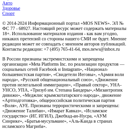
Авто
Здоровье
Спорт
© 2014-2024 Информационный портал «MOS NEWS». ЭЛ №
ФС 77 - 68927. Настоящий ресурс может содержать материалы
18+. Использование материалов издания - как вам угодно,
никаких претензий со стороны нашего СМИ не будет. Мнение
редакции может не совпадать с мнением авторов публикаций.
Контакты редакции: +7 (495) 765-41-64, mos.news@inbox.ru
В России признаны экстремистскими и запрещены
организации «Meta Platforms Inc. по реализации продуктов —
социальных сетей Facebook и Instagram», «Национал-
большевистская партия», «Свидетели Иеговы», «Армия воли
народа», «Русский общенациональный союз», «Движение
против нелегальной иммиграции», «Правый сектор», УНА-
УНСО, УПА, «Тризуб им. Степана Бандеры»,«Мизантропик
дивижн», «Меджлис крымскотатарского народа», движение
«Артподготовка», общероссийская политическая партия
«Воля», АУЕ. Признаны террористическими и запрещены:
«Движение Талибан», «Имарат Кавказ», «Исламское
государство» (ИГ, ИГИЛ), Джебхад-ан-Нусра, «АУМ
Синрике», «Братья-мусульмане», «Аль-Каида в странах
исламского Магриба».