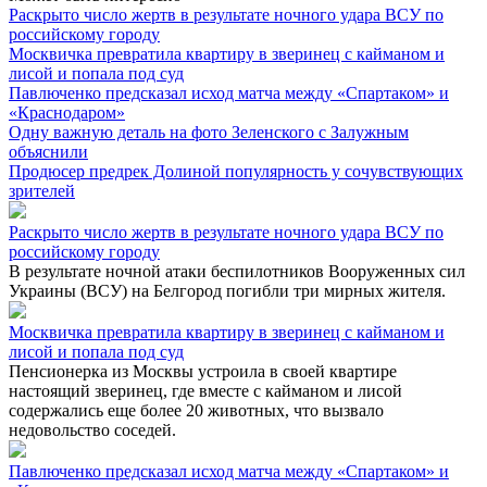
Раскрыто число жертв в результате ночного удара ВСУ по
российскому городу
Москвичка превратила квартиру в зверинец с кайманом и
лисой и попала под суд
Павлюченко предсказал исход матча между «Спартаком» и
«Краснодаром»
Одну важную деталь на фото Зеленского с Залужным
объяснили
Продюсер предрек Долиной популярность у сочувствующих
зрителей
Раскрыто число жертв в результате ночного удара ВСУ по
российскому городу
В результате ночной атаки беспилотников Вооруженных сил
Украины (ВСУ) на Белгород погибли три мирных жителя.
Москвичка превратила квартиру в зверинец с кайманом и
лисой и попала под суд
Пенсионерка из Москвы устроила в своей квартире
настоящий зверинец, где вместе с кайманом и лисой
содержались еще более 20 животных, что вызвало
недовольство соседей.
Павлюченко предсказал исход матча между «Спартаком» и