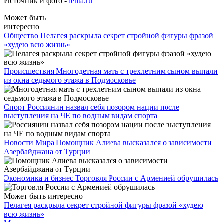
Источник и фото -
lenta.ru
Может быть
интересно
Общество
Пелагея раскрыла секрет стройной фигуры фразой
«худею всю жизнь»
Происшествия
Многодетная мать с трехлетним сыном выпали
из окна седьмого этажа в Подмосковье
Спорт
Россиянин назвал себя позором нации после
выступления на ЧЕ по водным видам спорта
Новости Мира
Помощник Алиева высказался о зависимости
Азербайджана от Турции
Экономика и бизнес
Торговля России с Арменией обрушилась
Может быть интересно
Пелагея раскрыла секрет стройной фигуры фразой «худею
всю жизнь»