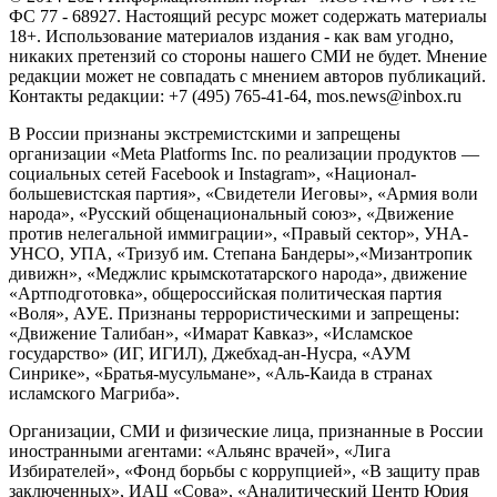
ФС 77 - 68927. Настоящий ресурс может содержать материалы
18+. Использование материалов издания - как вам угодно,
никаких претензий со стороны нашего СМИ не будет. Мнение
редакции может не совпадать с мнением авторов публикаций.
Контакты редакции: +7 (495) 765-41-64, mos.news@inbox.ru
В России признаны экстремистскими и запрещены
организации «Meta Platforms Inc. по реализации продуктов —
социальных сетей Facebook и Instagram», «Национал-
большевистская партия», «Свидетели Иеговы», «Армия воли
народа», «Русский общенациональный союз», «Движение
против нелегальной иммиграции», «Правый сектор», УНА-
УНСО, УПА, «Тризуб им. Степана Бандеры»,«Мизантропик
дивижн», «Меджлис крымскотатарского народа», движение
«Артподготовка», общероссийская политическая партия
«Воля», АУЕ. Признаны террористическими и запрещены:
«Движение Талибан», «Имарат Кавказ», «Исламское
государство» (ИГ, ИГИЛ), Джебхад-ан-Нусра, «АУМ
Синрике», «Братья-мусульмане», «Аль-Каида в странах
исламского Магриба».
Организации, СМИ и физические лица, признанные в России
иностранными агентами: «Альянс врачей», «Лига
Избирателей», «Фонд борьбы с коррупцией», «В защиту прав
заключенных», ИАЦ «Сова», «Аналитический Центр Юрия