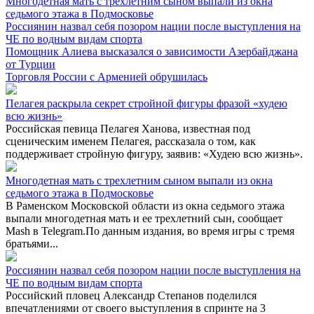
Многодетная мать с трехлетним сыном выпали из окна
седьмого этажа в Подмосковье
Россиянин назвал себя позором нации после выступления на
ЧЕ по водным видам спорта
Помощник Алиева высказался о зависимости Азербайджана
от Турции
Торговля России с Арменией обрушилась
Пелагея раскрыла секрет стройной фигуры фразой «худею
всю жизнь»
Российская певица Пелагея Ханова, известная под
сценическим именем Пелагея, рассказала о том, как
поддерживает стройную фигуру, заявив: «Худею всю жизнь».
Многодетная мать с трехлетним сыном выпали из окна
седьмого этажа в Подмосковье
В Раменском Московской области из окна седьмого этажа
выпали многодетная мать и ее трехлетний сын, сообщает
Mash в Telegram.По данным издания, во время игры с тремя
братьями...
Россиянин назвал себя позором нации после выступления на
ЧЕ по водным видам спорта
Российский пловец Александр Степанов поделился
впечатлениями от своего выступления в спринте на 3