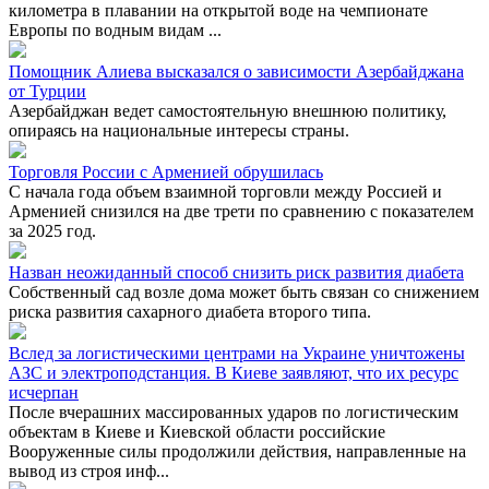
километра в плавании на открытой воде на чемпионате
Европы по водным видам ...
Помощник Алиева высказался о зависимости Азербайджана
от Турции
Азербайджан ведет самостоятельную внешнюю политику,
опираясь на национальные интересы страны.
Торговля России с Арменией обрушилась
С начала года объем взаимной торговли между Россией и
Арменией снизился на две трети по сравнению с показателем
за 2025 год.
Назван неожиданный способ снизить риск развития диабета
Собственный сад возле дома может быть связан со снижением
риска развития сахарного диабета второго типа.
Вслед за логистическими центрами на Украине уничтожены
АЗС и электроподстанция. В Киеве заявляют, что их ресурс
исчерпан
После вчерашних массированных ударов по логистическим
объектам в Киеве и Киевской области российские
Вооруженные силы продолжили действия, направленные на
вывод из строя инф...