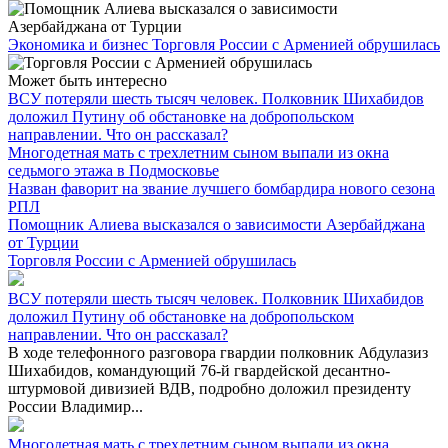
Экономика и бизнес
Торговля России с Арменией обрушилась
Может быть интересно
ВСУ потеряли шесть тысяч человек. Полковник Шихабидов
доложил Путину об обстановке на добропольском
направлении. Что он рассказал?
Многодетная мать с трехлетним сыном выпали из окна
седьмого этажа в Подмосковье
Назван фаворит на звание лучшего бомбардира нового сезона
РПЛ
Помощник Алиева высказался о зависимости Азербайджана
от Турции
Торговля России с Арменией обрушилась
ВСУ потеряли шесть тысяч человек. Полковник Шихабидов
доложил Путину об обстановке на добропольском
направлении. Что он рассказал?
В ходе телефонного разговора гвардии полковник Абдулазиз
Шихабидов, командующий 76-й гвардейской десантно-
штурмовой дивизией ВДВ, подробно доложил президенту
России Владимир...
Многодетная мать с трехлетним сыном выпали из окна