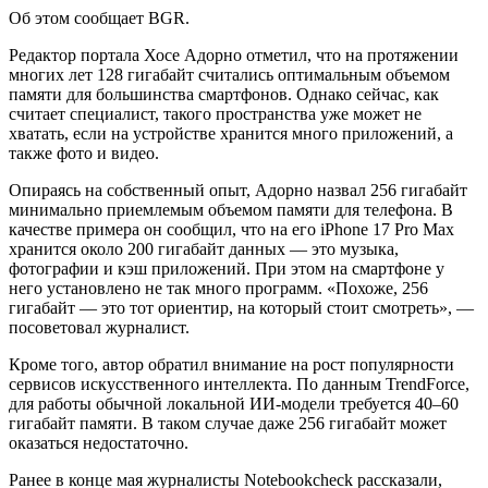
Об этом сообщает BGR.
Редактор портала Хосе Адорно отметил, что на протяжении
многих лет 128 гигабайт считались оптимальным объемом
памяти для большинства смартфонов. Однако сейчас, как
считает специалист, такого пространства уже может не
хватать, если на устройстве хранится много приложений, а
также фото и видео.
Опираясь на собственный опыт, Адорно назвал 256 гигабайт
минимально приемлемым объемом памяти для телефона. В
качестве примера он сообщил, что на его iPhone 17 Pro Max
хранится около 200 гигабайт данных — это музыка,
фотографии и кэш приложений. При этом на смартфоне у
него установлено не так много программ. «Похоже, 256
гигабайт — это тот ориентир, на который стоит смотреть», —
посоветовал журналист.
Кроме того, автор обратил внимание на рост популярности
сервисов искусственного интеллекта. По данным TrendForce,
для работы обычной локальной ИИ-модели требуется 40–60
гигабайт памяти. В таком случае даже 256 гигабайт может
оказаться недостаточно.
Ранее в конце мая журналисты Notebookcheck рассказали,