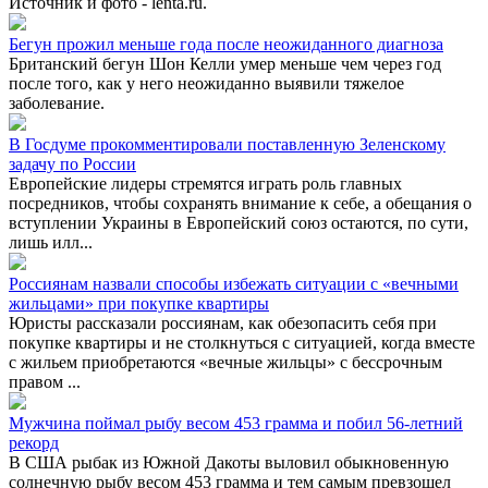
Источник и фото - lenta.ru.
Бегун прожил меньше года после неожиданного диагноза
Британский бегун Шон Келли умер меньше чем через год
после того, как у него неожиданно выявили тяжелое
заболевание.
В Госдуме прокомментировали поставленную Зеленскому
задачу по России
Европейские лидеры стремятся играть роль главных
посредников, чтобы сохранять внимание к себе, а обещания о
вступлении Украины в Европейский союз остаются, по сути,
лишь илл...
Россиянам назвали способы избежать ситуации с «вечными
жильцами» при покупке квартиры
Юристы рассказали россиянам, как обезопасить себя при
покупке квартиры и не столкнуться с ситуацией, когда вместе
с жильем приобретаются «вечные жильцы» с бессрочным
правом ...
Мужчина поймал рыбу весом 453 грамма и побил 56-летний
рекорд
В США рыбак из Южной Дакоты выловил обыкновенную
солнечную рыбу весом 453 грамма и тем самым превзошел