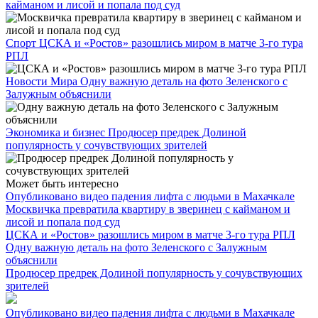
кайманом и лисой и попала под суд
Спорт
ЦСКА и «Ростов» разошлись миром в матче 3-го тура
РПЛ
Новости Мира
Одну важную деталь на фото Зеленского с
Залужным объяснили
Экономика и бизнес
Продюсер предрек Долиной
популярность у сочувствующих зрителей
Может быть интересно
Опубликовано видео падения лифта с людьми в Махачкале
Москвичка превратила квартиру в зверинец с кайманом и
лисой и попала под суд
ЦСКА и «Ростов» разошлись миром в матче 3-го тура РПЛ
Одну важную деталь на фото Зеленского с Залужным
объяснили
Продюсер предрек Долиной популярность у сочувствующих
зрителей
Опубликовано видео падения лифта с людьми в Махачкале