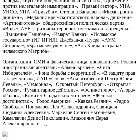
народа», «Русский общенациональный союз», «Движение
против нелегальной иммиграции», «Правый сектор», УНА-
УНСО, УПА, «Тризуб им. Степана Бандеры»,«Мизантропик
дивижн», «Меджлис крымскотатарского народа», движение
«Артподготовка», общероссийская политическая партия
«Воля», АУЕ. Признаны террористическими и запрещены:
«Движение Талибан», «Имарат Кавказ», «Исламское
государство» (ИГ, ИГИЛ), Джебхад-ан-Нусра, «АУМ
Синрике», «Братья-мусульмане», «Аль-Каида в странах
исламского Магриба».
Организации, СМИ и физические лица, признанные в России
иностранными агентами: «Альянс врачей», «Лига
Избирателей», «Фонд борьбы с коррупцией», «В защиту прав
заключенных», ИАЦ «Сова», «Аналитический Центр Юрия
Левады», «Мемориал», «Открытый Петербург», «Открытая
Россия», «Гуманитарное действие», «Феникс плюс», «Агора»,
«Голос», «Комитет Солдатских матерей», «Женское
достоинство», «Голос Америки», «Кавказ.Реалии», «Радио
Свобода», Пономарев Лев Александрович, Савицкая
Людмила Алексеевна, Маркелов Сергей Евгеньевич,
Камалягин Денис Николаевич, Апахончич Дарья
Александровна и т.д.