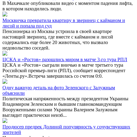
В Махачкале опубликовали видео с моментом падения лифта,
в котором находились люди.
Москвичка превратила квартиру в зверинец с кайманом и
лисой и попала под суд
Пенсионерка из Москвы устроила в своей квартире
настоящий зверинец, где вместе с кайманом и лисой
содержались еще более 20 животных, что вызвало
недовольство соседей.
ЦСКА и «Ростов» разошлись миром в матче 3-го тура РПЛ
ЦСКА и «Ростов» сыграли вничью в матче третьего тура
Российской премьер-лиги (РПЛ), сообщает корреспондент
«Ленты.ру».Встреча завершилась со счетом 0:0.
Одну важную деталь на фото Зеленского с Залужным
объяснили
Политическая напряженность между президентом Украины
Владимиром Зеленским и бывшим главнокомандующим
Вооруженными силами Украины Валерием Залужным
выглядит практически неизб...
Продюсер предрек Долиной популярность у сочувствующих
зрителей