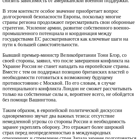
снизить зависимость от американской военной поддержки.
В этом контексте особое значение приобретает вопрос
долгосрочной безопасности Европы, поскольку многие
страны региона продолжают пересматривать свои оборонные
стратегии. Усиление армии, развитие собственного военно-
промышленного потенциала и координация между
государствами ЕС рассматриваются как ключевые шаги на
пути к большей самостоятельности.
Бывший премьер-министр Великобритании Тони Блэр, со
своей стороны, заявил, что после завершения конфликта на
Украине Россия не станет нападать на европейские страны.
Вместе с тем он поддержал позицию британских властей о
необходимости готовиться к возможному будущему
противостоянию с Москвой. По его словам, в случае
потенциального конфликта Лондон не сможет рассчитывать
только на собственные силы и, вероятнее всего, не обойдется
без помощи Вашингтона.
Таким образом, в европейской политической дискуссии
одновременно звучат два важных тезиса: отсутствие
немедленной угрозы со стороны России и необходимость
заранее укреплять оборону. Это отражает более широкий
страх перед неопределенностью в международных
отношениях и стремление стран Запада заранее подготовиться