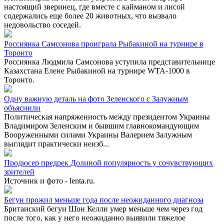
настоящий зверинец, где вместе с кайманом и лисой
содержались еще более 20 животных, что вызвало
недовольство соседей.
Россиянка Самсонова проиграла Рыбакиной на турнире в
Торонто
Россиянка Людмила Самсонова уступила представительнице
Казахстана Елене Рыбакиной на турнире WTA-1000 в
Торонто.
Одну важную деталь на фото Зеленского с Залужным
объяснили
Политическая напряженность между президентом Украины
Владимиром Зеленским и бывшим главнокомандующим
Вооруженными силами Украины Валерием Залужным
выглядит практически неизб...
Продюсер предрек Долиной популярность у сочувствующих
зрителей
Источник и фото - lenta.ru.
Бегун прожил меньше года после неожиданного диагноза
Британский бегун Шон Келли умер меньше чем через год
после того, как у него неожиданно выявили тяжелое