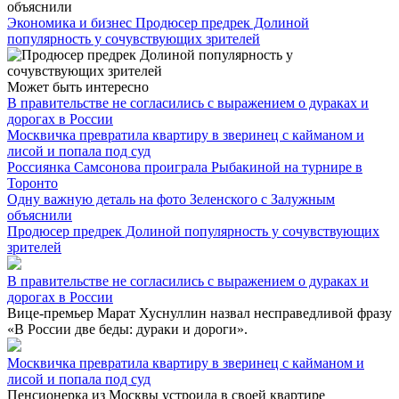
Экономика и бизнес
Продюсер предрек Долиной
популярность у сочувствующих зрителей
Может быть интересно
В правительстве не согласились с выражением о дураках и
дорогах в России
Москвичка превратила квартиру в зверинец с кайманом и
лисой и попала под суд
Россиянка Самсонова проиграла Рыбакиной на турнире в
Торонто
Одну важную деталь на фото Зеленского с Залужным
объяснили
Продюсер предрек Долиной популярность у сочувствующих
зрителей
В правительстве не согласились с выражением о дураках и
дорогах в России
Вице-премьер Марат Хуснуллин назвал несправедливой фразу
«В России две беды: дураки и дороги».
Москвичка превратила квартиру в зверинец с кайманом и
лисой и попала под суд
Пенсионерка из Москвы устроила в своей квартире