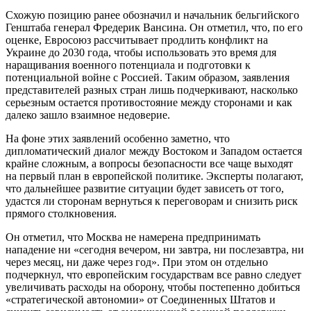
Схожую позицию ранее обозначил и начальник бельгийского
Генштаба генерал Фредерик Вансина. Он отметил, что, по его
оценке, Евросоюз рассчитывает продлить конфликт на
Украине до 2030 года, чтобы использовать это время для
наращивания военного потенциала и подготовки к
потенциальной войне с Россией. Таким образом, заявления
представителей разных стран лишь подчеркивают, насколько
серьезным остается противостояние между сторонами и как
далеко зашло взаимное недоверие.
На фоне этих заявлений особенно заметно, что
дипломатический диалог между Востоком и Западом остается
крайне сложным, а вопросы безопасности все чаще выходят
на первый план в европейской политике. Эксперты полагают,
что дальнейшее развитие ситуации будет зависеть от того,
удастся ли сторонам вернуться к переговорам и снизить риск
прямого столкновения.
Он отметил, что Москва не намерена предпринимать
нападение ни «сегодня вечером, ни завтра, ни послезавтра, ни
через месяц, ни даже через год». При этом он отдельно
подчеркнул, что европейским государствам все равно следует
увеличивать расходы на оборону, чтобы постепенно добиться
«стратегической автономии» от Соединенных Штатов и