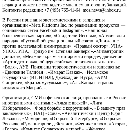
редакции может не совпадать с мнением авторов публикаций.
Контакты редакции: +7 (495) 765-41-64, mos.news@inbox.ru
В России признаны экстремистскими и запрещены
организации «Meta Platforms Inc. по реализации продуктов —
социальных сетей Facebook и Instagram», «Национал-
большевистская партия», «Свидетели Иеговы», «Армия воли
народа», «Русский общенациональный союз», «Движение
против нелегальной иммиграции», «Правый сектор», УНА-
УНСО, УПА, «Тризуб им. Степана Бандеры»,«Мизантропик
дивижн», «Меджлис крымскотатарского народа», движение
«Артподготовка», общероссийская политическая партия
«Воля», АУЕ. Признаны террористическими и запрещены:
«Движение Талибан», «Имарат Кавказ», «Исламское
государство» (ИГ, ИГИЛ), Джебхад-ан-Нусра, «АУМ
Синрике», «Братья-мусульмане», «Аль-Каида в странах
исламского Магриба».
Организации, СМИ и физические лица, признанные в России
иностранными агентами: «Альянс врачей», «Лига
Избирателей», «Фонд борьбы с коррупцией», «В защиту прав
заключенных», ИАЦ «Сова», «Аналитический Центр Юрия
Левады», «Мемориал», «Открытый Петербург», «Открытая
Россия», «Гуманитарное действие», «Феникс плюс», «Агора»,
«Голос», «Комитет Солдатских матерей», «Женское