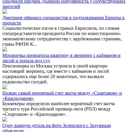
Продюсер предрек Долиной популярность у сочувствующих
зрителей
Дмитриев обвинил социалистов в подталкивании Европы к
пропасти
Социалистические изгои в странах Евросоюза, по словам
спецпредставителя президента России по инвестиционно-
экономическому сотрудничеству с зарубежными странами,
главы РФПИ К...
Москвичка превратила квартиру в зверинец с кайманом и
лисой и попала под суд
Пенсионерка из Москвы устроила в своей квартире
настоящий зверинец, где вместе с кайманом и лисой
содержались еще более 20 животных, что вызвало
недовольство соседей.
Назван самый вероятный счет матча между «Спартаком» и
«Краснодаром»
Букмекеры определили наиболее вероятный счет матча
третьего тура Российской премьер-лиги (РПЛ) между
«Спартаком» и «Краснодаром».
Одну важную деталь на фото Зеленского с Залужным
объяснили