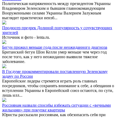
Политическая напряженность между президентом Украины
Владимиром Зеленским и бывшим главнокомандующим
Вооруженными силами Украины Валерием Залужным
выглядит практически неизб...
Продюсер предрек Долиной популярность у сочувствующих
зрителей
Источник и фото - lenta.ru.
Бегун прожил меньше года после неожиданного диагноза
Британский бегун Шон Келли умер меньше чем через год
после того, как у него неожиданно выявили тяжелое
заболевание.
В Госдуме прокомментировали поставленную Зеленскому
задачу по России
Европейские лидеры стремятся играть роль главных
посредников, чтобы сохранять внимание к себе, а обещания о
вступлении Украины в Европейский союз остаются, по сути,
лишь илл...
Россиянам назвали способы избежать ситуации с «вечными
жильцами» при покупке квартиры
Юристы рассказали россиянам, как обезопасить себя при