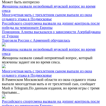
Может быть интересно
Женщины назвали нелюбимый мужской вопрос во время
секса
Многодетная мать с трехлетним сыном выпали из окна
седьмого этажа в Подмосковье
Российского спортсмена вызвали на допинг-контроль после
победы на чемпионате Европы
Помощник Алиева высказался о зависимости Азербайджана
от Турции
Торговля России с Арменией обрушилась
Женщины назвали нелюбимый мужской вопрос во время
секса
Женщины назвали самый неприятный вопрос, который
мужчины задают им во время секса.
Многодетная мать с трехлетним сыном выпали из окна
седьмого этажа в Подмосковье
В Раменском Московской области из окна седьмого этажа
выпали многодетная мать и ее трехлетний сын, сообщает
Mash в Telegram.По данным издания, во время игры с тремя
братьями...
Российского спортсмена вызвали на допинг-контроль после
победы на чемпионате Европы