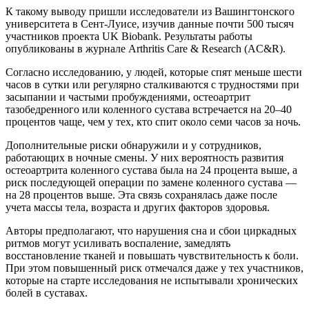
К такому выводу пришли исследователи из Вашингтонского
университета в Сент-Луисе, изучив данные почти 500 тысяч
участников проекта UK Biobank. Результаты работы
опубликованы в журнале Arthritis Care & Research (AC&R).
Согласно исследованию, у людей, которые спят меньше шести
часов в сутки или регулярно сталкиваются с трудностями при
засыпании и частыми пробуждениями, остеоартрит
тазобедренного или коленного сустава встречается на 20–40
процентов чаще, чем у тех, кто спит около семи часов за ночь.
Дополнительные риски обнаружили и у сотрудников,
работающих в ночные смены. У них вероятность развития
остеоартрита коленного сустава была на 24 процента выше, а
риск последующей операции по замене коленного сустава —
на 28 процентов выше. Эта связь сохранялась даже после
учета массы тела, возраста и других факторов здоровья.
Авторы предполагают, что нарушения сна и сбои циркадных
ритмов могут усиливать воспаление, замедлять
восстановление тканей и повышать чувствительность к боли.
При этом повышенный риск отмечался даже у тех участников,
которые на старте исследования не испытывали хронических
болей в суставах.