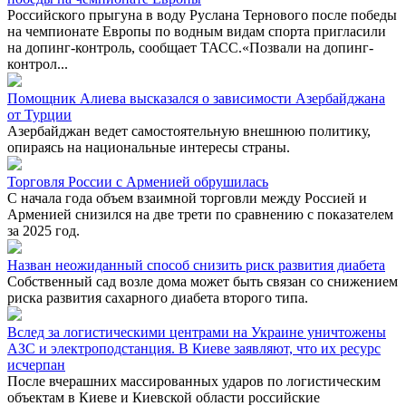
Российского прыгуна в воду Руслана Тернового после победы
на чемпионате Европы по водным видам спорта пригласили
на допинг-контроль, сообщает ТАСС.«Позвали на допинг-
контрол...
Помощник Алиева высказался о зависимости Азербайджана
от Турции
Азербайджан ведет самостоятельную внешнюю политику,
опираясь на национальные интересы страны.
Торговля России с Арменией обрушилась
С начала года объем взаимной торговли между Россией и
Арменией снизился на две трети по сравнению с показателем
за 2025 год.
Назван неожиданный способ снизить риск развития диабета
Собственный сад возле дома может быть связан со снижением
риска развития сахарного диабета второго типа.
Вслед за логистическими центрами на Украине уничтожены
АЗС и электроподстанция. В Киеве заявляют, что их ресурс
исчерпан
После вчерашних массированных ударов по логистическим
объектам в Киеве и Киевской области российские