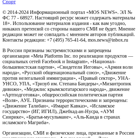
Спорт
© 2014-2024 Информационный портал «MOS NEWS». ЭЛ №
ФС 77 - 68927. Настоящий ресурс может содержать материалы
18+. Использование материалов издания - как вам угодно,
никаких претензий со стороны нашего СМИ не будет. Мнение
редакции может не совпадать с мнением авторов публикаций.
Контакты редакции: +7 (495) 765-41-64, mos.news@inbox.ru
В России признаны экстремистскими и запрещены
организации «Meta Platforms Inc. по реализации продуктов —
социальных сетей Facebook и Instagram», «Национал-
большевистская партия», «Свидетели Иеговы», «Армия воли
народа», «Русский общенациональный союз», «Движение
против нелегальной иммиграции», «Правый сектор», УНА-
УНСО, УПА, «Тризуб им. Степана Бандеры»,«Мизантропик
дивижн», «Меджлис крымскотатарского народа», движение
«Артподготовка», общероссийская политическая партия
«Воля», АУЕ. Признаны террористическими и запрещены:
«Движение Талибан», «Имарат Кавказ», «Исламское
государство» (ИГ, ИГИЛ), Джебхад-ан-Нусра, «АУМ
Синрике», «Братья-мусульмане», «Аль-Каида в странах
исламского Магриба».
Организации, СМИ и физические лица, признанные в России