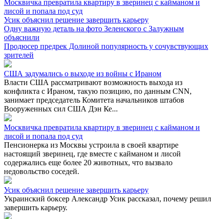
Москвичка превратила квартиру в зверинец с кайманом и
лисой и попала под суд
Усик объяснил решение завершить карьеру
Одну важную деталь на фото Зеленского с Залужным
объяснили
Продюсер предрек Долиной популярность у сочувствующих
зрителей
США задумались о выходе из войны с Ираном
Власти США рассматривают возможность выхода из
конфликта с Ираном, такую позицию, по данным CNN,
занимает председатель Комитета начальников штабов
Вооруженных сил США Дэн Ке...
Москвичка превратила квартиру в зверинец с кайманом и
лисой и попала под суд
Пенсионерка из Москвы устроила в своей квартире
настоящий зверинец, где вместе с кайманом и лисой
содержались еще более 20 животных, что вызвало
недовольство соседей.
Усик объяснил решение завершить карьеру
Украинский боксер Александр Усик рассказал, почему решил
завершить карьеру.