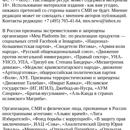
18+. Использование материалов издания - как вам угодно,
никаких претензий со стороны нашего СМИ не будет. Мнение
редакции может не совпадать с мнением авторов публикаций.
Контакты редакции: +7 (495) 765-41-64, mos.news@inbox.ru
В России признаны экстремистскими и запрещены
организации «Meta Platforms Inc. по реализации продуктов —
социальных сетей Facebook и Instagram», «Национал-
большевистская партия», «Свидетели Иеговы», «Армия воли
народа», «Русский общенациональный союз», «Движение
против нелегальной иммиграции», «Правый сектор», УНА-
УНСО, УПА, «Тризуб им. Степана Бандеры»,«Мизантропик
дивижн», «Меджлис крымскотатарского народа», движение
«Артподготовка», общероссийская политическая партия
«Воля», АУЕ. Признаны террористическими и запрещены:
«Движение Талибан», «Имарат Кавказ», «Исламское
государство» (ИГ, ИГИЛ), Джебхад-ан-Нусра, «АУМ
Синрике», «Братья-мусульмане», «Аль-Каида в странах
исламского Магриба».
Организации, СМИ и физические лица, признанные в России
иностранными агентами: «Альянс врачей», «Лига
Избирателей», «Фонд борьбы с коррупцией», «В защиту прав
заключенных», ИАЦ «Сова», «Аналитический Центр Юрия
Левады», «Мемориал», «Открытый Петербург», «Открытая