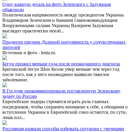
Одну важную деталь на фото Зеленского с Залужным
объяснили
Политическая напряженность между президентом Украины
Владимиром Зеленским и бывшим главнокомандующим
Вооруженными силами Украины Валерием Залужным
выглядит практически неизб...
Продюсер предрек Долиной популярность у сочувствующих
зрителей
Источник и фото - lenta.ru.
Бегун прожил меньше года после неожиданного диагноза
Британский бегун Шон Келли умер меньше чем через год
после того, как у него неожиданно выявили тяжелое
заболевание.
В Госдуме прокомментировали поставленную Зеленскому
задачу по России
Европейские лидеры стремятся играть роль главных
посредников, чтобы сохранять внимание к себе, а обещания о
вступлении Украины в Европейский союз остаются, по сути,
лишь илл...
Россиянам назвали способы избежать ситуации с «вечными