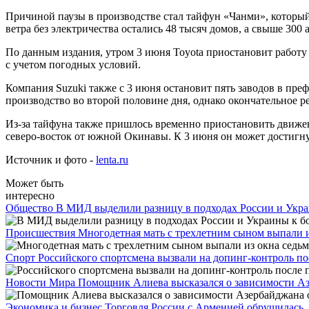
Причиной паузы в производстве стал тайфун «Чанми», который
ветра без электричества остались 48 тысяч домов, а свыше 300
По данным издания, утром 3 июня Toyota приостановит работу
с учетом погодных условий.
Компания Suzuki также с 3 июня остановит пять заводов в пр
производство во второй половине дня, однако окончательное ре
Из-за тайфуна также пришлось временно приостановить движен
северо-восток от южной Окинавы. К 3 июня он может достигну
Источник и фото -
lenta.ru
Может быть
интересно
Общество
В МИД выделили разницу в подходах России и Укр
Происшествия
Многодетная мать с трехлетним сыном выпали и
Спорт
Российского спортсмена вызвали на допинг-контроль п
Новости Мира
Помощник Алиева высказался о зависимости А
Экономика и бизнес
Торговля России с Арменией обрушилась