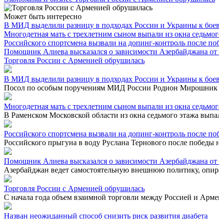
Может быть интересно
В МИД выделили разницу в подходах России и Украины к бое
Многодетная мать с трехлетним сыном выпали из окна седьмог
Российского спортсмена вызвали на допинг-контроль после п
Помощник Алиева высказался о зависимости Азербайджана от
Торговля России с Арменией обрушилась
В МИД выделили разницу в подходах России и Украины к бое
Посол по особым поручениям МИД России Родион Мирошник ук
Многодетная мать с трехлетним сыном выпали из окна седьмог
В Раменском Московской области из окна седьмого этажа выпал
Российского спортсмена вызвали на допинг-контроль после п
Российского прыгуна в воду Руслана Тернового после победы 
Помощник Алиева высказался о зависимости Азербайджана от
Азербайджан ведет самостоятельную внешнюю политику, опира
Торговля России с Арменией обрушилась
С начала года объем взаимной торговли между Россией и Армен
Назван неожиданный способ снизить риск развития диабета