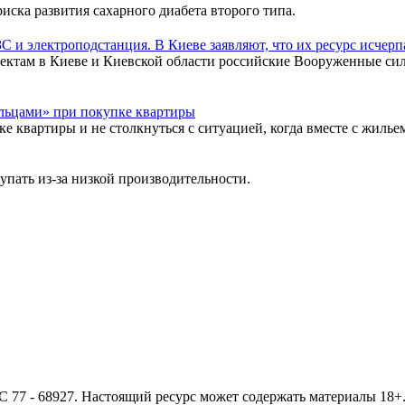
иска развития сахарного диабета второго типа.
 и электроподстанция. В Киеве заявляют, что их ресурс исчерп
ектам в Киеве и Киевской области российские Вооруженные сил
льцами» при покупке квартиры
ке квартиры и не столкнуться с ситуацией, когда вместе с жиль
упать из-за низкой производительности.
- 68927. Настоящий ресурс может содержать материалы 18+. И