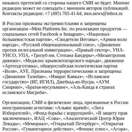
никаких претензий со стороны нашего СМИ не будет. Мнение
редакции может не совпадать с мнением авторов публикаций.
Контакты редакции: +7 (495) 765-41-64, mos.news@inbox.ru
В России признаны экстремистскими и запрещены
организации «Meta Platforms Inc. по реализации продуктов —
социальных сетей Facebook и Instagram», «Национал-
большевистская партия», «Свидетели Иеговы», «Армия воли
народа», «Русский общенациональный союз», «Движение
против нелегальной иммиграции», «Правый сектор», УНА-
УНСО, УПА, «Тризуб им. Степана Бандеры»,«Мизантропик
дивижн», «Меджлис крымскотатарского народа», движение
«Артподготовка», общероссийская политическая партия
«Воля», АУЕ. Признаны террористическими и запрещены:
«Движение Талибан», «Имарат Кавказ», «Исламское
государство» (ИГ, ИГИЛ), Джебхад-ан-Нусра, «АУМ
Синрике», «Братья-мусульмане», «Аль-Каида в странах
исламского Магриба».
Организации, СМИ и физические лица, признанные в России
иностранными агентами: «Альянс врачей», «Лига
Избирателей», «Фонд борьбы с коррупцией», «В защиту прав
заключенных», ИАЦ «Сова», «Аналитический Центр Юрия
Левады», «Мемориал», «Открытый Петербург», «Открытая
Россия», «Гуманитарное действие», «Феникс плюс», «Агора»,