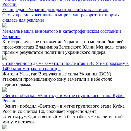
России
ЕС передаст Украине доходы от российских активов
Самая красивая женщина в мире в ультракоротких шортах
снялась для рекламы
Мендель нашла виноватого в катастрофическом состоянии
Украины
Катастрофическое положение Украины, по мнению бывшей
пресс-секретаря Владимира Зеленского Юлии Мендель, стало
прямым результатом политики украинского лидера.
Столб черного дыма заметили после атаки ВСУ на промзону в
1400 километрах от границы
Жители Уфы, где Вооруженные силы Украины (ВСУ)
атаковали промышленную зону, заметили в небе столб
черного дыма.
«Зенит» обыграл «Балтику» в матче группового этапа Кубка
России
«Зенит» победил «Балтику» в матче группового этапа Кубка
России со счетом 1:0, сообщает корреспондент
«Ленты.ру».Единственный мяч был забит уже на четвертой
минуте встречи.