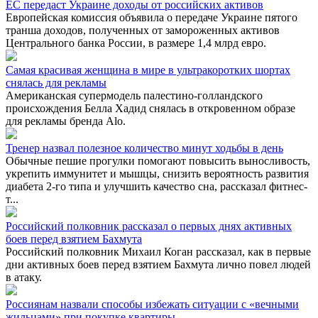
ЕС передаст Украине доходы от российских активов
Европейская комиссия объявила о передаче Украине пятого
транша доходов, полученных от замороженных активов
Центрального банка России, в размере 1,4 млрд евро.
Самая красивая женщина в мире в ультракоротких шортах
снялась для рекламы
Американская супермодель палестино-голландского
происхождения Белла Хадид снялась в откровенном образе
для рекламы бренда Alo.
Тренер назвал полезное количество минут ходьбы в день
Обычные пешие прогулки помогают повысить выносливость,
укрепить иммунитет и мышцы, снизить вероятность развития
диабета 2-го типа и улучшить качество сна, рассказал фитнес-
т...
Российский полковник рассказал о первых днях активных
боев перед взятием Бахмута
Российский полковник Михаил Коган рассказал, как в первые
дни активных боев перед взятием Бахмута лично повел людей
в атаку.
Россиянам назвали способы избежать ситуации с «вечными
жильцами» при покупке квартиры