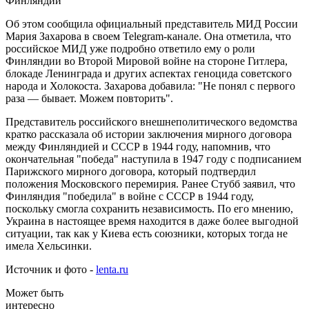
Об этом сообщила официальный представитель МИД России
Мария Захарова в своем Telegram-канале. Она отметила, что
российское МИД уже подробно ответило ему о роли
Финляндии во Второй Мировой войне на стороне Гитлера,
блокаде Ленинграда и других аспектах геноцида советского
народа и Холокоста. Захарова добавила: "Не понял с первого
раза — бывает. Можем повторить".
Представитель российского внешнеполитического ведомства
кратко рассказала об истории заключения мирного договора
между Финляндией и СССР в 1944 году, напомнив, что
окончательная "победа" наступила в 1947 году с подписанием
Парижского мирного договора, который подтвердил
положения Московского перемирия. Ранее Стубб заявил, что
Финляндия "победила" в войне с СССР в 1944 году,
поскольку смогла сохранить независимость. По его мнению,
Украина в настоящее время находится в даже более выгодной
ситуации, так как у Киева есть союзники, которых тогда не
имела Хельсинки.
Источник и фото -
lenta.ru
Может быть
интересно