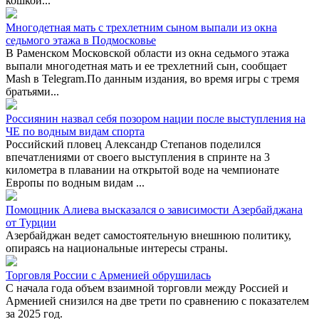
кошкой...
Многодетная мать с трехлетним сыном выпали из окна
седьмого этажа в Подмосковье
В Раменском Московской области из окна седьмого этажа
выпали многодетная мать и ее трехлетний сын, сообщает
Mash в Telegram.По данным издания, во время игры с тремя
братьями...
Россиянин назвал себя позором нации после выступления на
ЧЕ по водным видам спорта
Российский пловец Александр Степанов поделился
впечатлениями от своего выступления в спринте на 3
километра в плавании на открытой воде на чемпионате
Европы по водным видам ...
Помощник Алиева высказался о зависимости Азербайджана
от Турции
Азербайджан ведет самостоятельную внешнюю политику,
опираясь на национальные интересы страны.
Торговля России с Арменией обрушилась
С начала года объем взаимной торговли между Россией и
Арменией снизился на две трети по сравнению с показателем
за 2025 год.