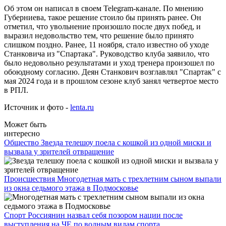
Об этом он написал в своем Telegram-канале. По мнению
Губерниева, такое решение стоило бы принять ранее. Он
отметил, что увольнение произошло после двух побед, и
выразил недовольство тем, что решение было принято
слишком поздно. Ранее, 11 ноября, стало известно об уходе
Станковича из "Спартака". Руководство клуба заявило, что
было недовольно результатами и уход тренера произошел по
обоюдному согласию. Деян Станкович возглавлял "Спартак" с
мая 2024 года и в прошлом сезоне клуб занял четвертое место
в РПЛ.
Источник и фото -
lenta.ru
Может быть
интересно
Общество
Звезда телешоу поела с кошкой из одной миски и
вызвала у зрителей отвращение
Происшествия
Многодетная мать с трехлетним сыном выпали
из окна седьмого этажа в Подмосковье
Спорт
Россиянин назвал себя позором нации после
выступления на ЧЕ по водным видам спорта