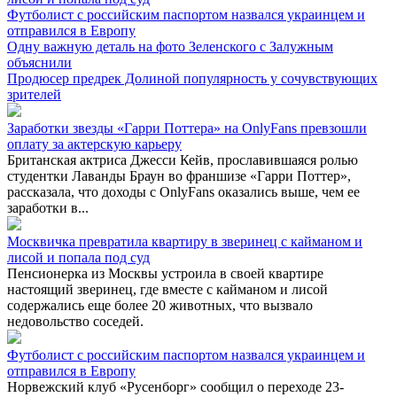
Футболист с российским паспортом назвался украинцем и
отправился в Европу
Одну важную деталь на фото Зеленского с Залужным
объяснили
Продюсер предрек Долиной популярность у сочувствующих
зрителей
Заработки звезды «Гарри Поттера» на OnlyFans превзошли
оплату за актерскую карьеру
Британская актриса Джесси Кейв, прославившаяся ролью
студентки Лаванды Браун во франшизе «Гарри Поттер»,
рассказала, что доходы с OnlyFans оказались выше, чем ее
заработки в...
Москвичка превратила квартиру в зверинец с кайманом и
лисой и попала под суд
Пенсионерка из Москвы устроила в своей квартире
настоящий зверинец, где вместе с кайманом и лисой
содержались еще более 20 животных, что вызвало
недовольство соседей.
Футболист с российским паспортом назвался украинцем и
отправился в Европу
Норвежский клуб «Русенборг» сообщил о переходе 23-