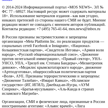
© 2014-2024 Информационный портал «MOS NEWS». ЭЛ №
ФС 77 - 68927. Настоящий ресурс может содержать материалы
18+. Использование материалов издания - как вам угодно,
никаких претензий со стороны нашего СМИ не будет. Мнение
редакции может не совпадать с мнением авторов публикаций.
Контакты редакции: +7 (495) 765-41-64, mos.news@inbox.ru
В России признаны экстремистскими и запрещены
организации «Meta Platforms Inc. по реализации продуктов —
социальных сетей Facebook и Instagram», «Национал-
большевистская партия», «Свидетели Иеговы», «Армия воли
народа», «Русский общенациональный союз», «Движение
против нелегальной иммиграции», «Правый сектор», УНА-
УНСО, УПА, «Тризуб им. Степана Бандеры»,«Мизантропик
дивижн», «Меджлис крымскотатарского народа», движение
«Артподготовка», общероссийская политическая партия
«Воля», АУЕ. Признаны террористическими и запрещены:
«Движение Талибан», «Имарат Кавказ», «Исламское
государство» (ИГ, ИГИЛ), Джебхад-ан-Нусра, «АУМ
Синрике», «Братья-мусульмане», «Аль-Каида в странах
исламского Магриба».
Организации, СМИ и физические лица, признанные в России
иностранными агентами: «Альянс врачей», «Лига