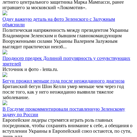
летнего центрального защитника Марка Мампасси, ранее
игравшего за московский «Локомотив».
Одну важную деталь на фото Зеленского с Залужным
объяснили
Политическая напряженность между президентом Украины
Владимиром Зеленским и бывшим главнокомандующим
Вооруженными силами Украины Валерием Залужным
выглядит практически неизб...
Продюсер предрек Долиной популярность у сочувствующих
зрителей
Источник и фото - lenta.ru.
Бегун прожил меньше года после неожиданного диагноза
Британский бегун Шон Келли умер меньше чем через год
после того, как у него неожиданно выявили тяжелое
заболевание.
В Госдуме прокомментировали поставленную Зеленскому
задачу по России
Европейские лидеры стремятся играть роль главных
посредников, чтобы сохранять внимание к себе, а обещания о
вступлении Украины в Европейский союз остаются, по сути,
лишь илл...