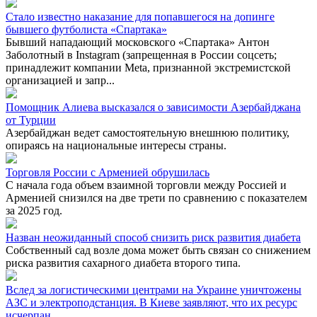
Стало известно наказание для попавшегося на допинге
бывшего футболиста «Спартака»
Бывший нападающий московского «Спартака» Антон
Заболотный в Instagram (запрещенная в России соцсеть;
принадлежит компании Meta, признанной экстремистской
организацией и запр...
Помощник Алиева высказался о зависимости Азербайджана
от Турции
Азербайджан ведет самостоятельную внешнюю политику,
опираясь на национальные интересы страны.
Торговля России с Арменией обрушилась
С начала года объем взаимной торговли между Россией и
Арменией снизился на две трети по сравнению с показателем
за 2025 год.
Назван неожиданный способ снизить риск развития диабета
Собственный сад возле дома может быть связан со снижением
риска развития сахарного диабета второго типа.
Вслед за логистическими центрами на Украине уничтожены
АЗС и электроподстанция. В Киеве заявляют, что их ресурс
исчерпан