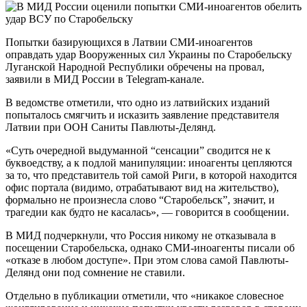
Попытки базирующихся в Латвии СМИ-иноагентов
оправдать удар Вооруженных сил Украины по Старобельску
Луганской Народной Республики обречены на провал,
заявили в МИД России в Telegram-канале.
В ведомстве отметили, что одно из латвийских изданий
попыталось смягчить и исказить заявление представителя
Латвии при ООН Саниты Павлюты-Делянд.
«Суть очередной выдуманной “сенсации” сводится не к
буквоедству, а к подлой манипуляции: иноагенты цепляются
за то, что представитель той самой Риги, в которой находится
офис портала (видимо, отрабатывают вид на жительство),
формально не произнесла слово “Старобельск”, значит, и
трагедии как будто не касалась», — говорится в сообщении.
В МИД подчеркнули, что Россия никому не отказывала в
посещении Старобельска, однако СМИ-иноагенты писали об
«отказе в любом доступе». При этом слова самой Павлюты-
Делянд они под сомнение не ставили.
Отдельно в публикации отметили, что «никакое словесное