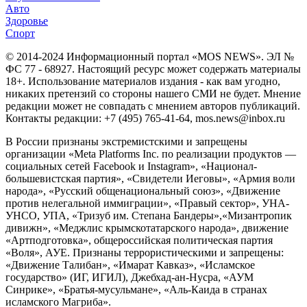
Авто
Здоровье
Спорт
© 2014-2024 Информационный портал «MOS NEWS». ЭЛ №
ФС 77 - 68927. Настоящий ресурс может содержать материалы
18+. Использование материалов издания - как вам угодно,
никаких претензий со стороны нашего СМИ не будет. Мнение
редакции может не совпадать с мнением авторов публикаций.
Контакты редакции: +7 (495) 765-41-64, mos.news@inbox.ru
В России признаны экстремистскими и запрещены
организации «Meta Platforms Inc. по реализации продуктов —
социальных сетей Facebook и Instagram», «Национал-
большевистская партия», «Свидетели Иеговы», «Армия воли
народа», «Русский общенациональный союз», «Движение
против нелегальной иммиграции», «Правый сектор», УНА-
УНСО, УПА, «Тризуб им. Степана Бандеры»,«Мизантропик
дивижн», «Меджлис крымскотатарского народа», движение
«Артподготовка», общероссийская политическая партия
«Воля», АУЕ. Признаны террористическими и запрещены:
«Движение Талибан», «Имарат Кавказ», «Исламское
государство» (ИГ, ИГИЛ), Джебхад-ан-Нусра, «АУМ
Синрике», «Братья-мусульмане», «Аль-Каида в странах
исламского Магриба».