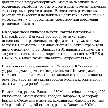
двигателем с воздухозаборником, могут быть запущены с
различных платформ - от вертолетов и самолетов до наземных
транспортных средств и лодок. Возможность размещения
ракет на статических и подвижных целях как на суше, так и в
море, делает их универсальным средством для поражения
различных объектов.
Благодаря своей универсальности, ракеты Barracuda-100,
Barracuda-250 и Barracuda-500 могут быть успешно
использованы с различных платформ для запуска, включая
вертолеты, самолеты, наземные системы и даже истребители
пятого поколения F-35. Barracuda-250, например, может быть
запущена с наземных или морских залповых систем MLRS и
HIMARS, а также размещена внутри истребителя F-35.
Возможность Вооруженных сил Украины (ВСУ) нанести
удары в случае передачи Соединенными Штатами ракет
Barracuda оценили в России. По данным о дальности полета
ракет была составлена карта городов России, которые могут
оказаться под угрозой поражения.
В частности, ракеты Barracuda-250М, способные лететь до 370
километров, могут достичь городов Запорожья, Белгорода,
Брянска, Смоленска и других, находящихся близко к границе
с Украиной. С другой стороны, ракеты Barracuda-500М, с