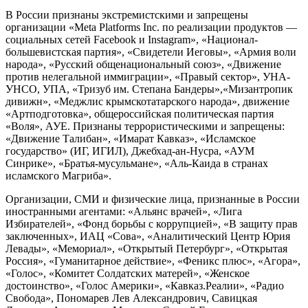
В России признаны экстремистскими и запрещены
организации «Meta Platforms Inc. по реализации продуктов —
социальных сетей Facebook и Instagram», «Национал-
большевистская партия», «Свидетели Иеговы», «Армия воли
народа», «Русский общенациональный союз», «Движение
против нелегальной иммиграции», «Правый сектор», УНА-
УНСО, УПА, «Тризуб им. Степана Бандеры»,«Мизантропик
дивижн», «Меджлис крымскотатарского народа», движение
«Артподготовка», общероссийская политическая партия
«Воля», АУЕ. Признаны террористическими и запрещены:
«Движение Талибан», «Имарат Кавказ», «Исламское
государство» (ИГ, ИГИЛ), Джебхад-ан-Нусра, «АУМ
Синрике», «Братья-мусульмане», «Аль-Каида в странах
исламского Магриба».
Организации, СМИ и физические лица, признанные в России
иностранными агентами: «Альянс врачей», «Лига
Избирателей», «Фонд борьбы с коррупцией», «В защиту прав
заключенных», ИАЦ «Сова», «Аналитический Центр Юрия
Левады», «Мемориал», «Открытый Петербург», «Открытая
Россия», «Гуманитарное действие», «Феникс плюс», «Агора»,
«Голос», «Комитет Солдатских матерей», «Женское
достоинство», «Голос Америки», «Кавказ.Реалии», «Радио
Свобода», Пономарев Лев Александрович, Савицкая