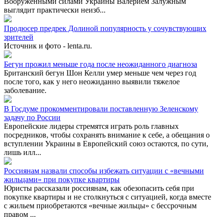
Вооруженными силами Украины Валерием Залужным
выглядит практически неизб...
Продюсер предрек Долиной популярность у сочувствующих
зрителей
Источник и фото - lenta.ru.
Бегун прожил меньше года после неожиданного диагноза
Британский бегун Шон Келли умер меньше чем через год
после того, как у него неожиданно выявили тяжелое
заболевание.
В Госдуме прокомментировали поставленную Зеленскому
задачу по России
Европейские лидеры стремятся играть роль главных
посредников, чтобы сохранять внимание к себе, а обещания о
вступлении Украины в Европейский союз остаются, по сути,
лишь илл...
Россиянам назвали способы избежать ситуации с «вечными
жильцами» при покупке квартиры
Юристы рассказали россиянам, как обезопасить себя при
покупке квартиры и не столкнуться с ситуацией, когда вместе
с жильем приобретаются «вечные жильцы» с бессрочным
правом ...