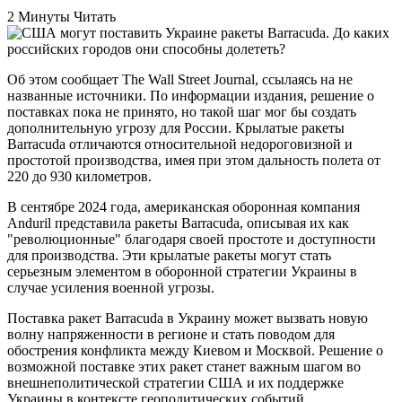
2 Минуты Читать
Об этом сообщает The Wall Street Journal, ссылаясь на не
названные источники. По информации издания, решение о
поставках пока не принято, но такой шаг мог бы создать
дополнительную угрозу для России. Крылатые ракеты
Barracuda отличаются относительной недороговизной и
простотой производства, имея при этом дальность полета от
220 до 930 километров.
В сентябре 2024 года, американская оборонная компания
Anduril представила ракеты Barracuda, описывая их как
"революционные" благодаря своей простоте и доступности
для производства. Эти крылатые ракеты могут стать
серьезным элементом в оборонной стратегии Украины в
случае усиления военной угрозы.
Поставка ракет Barracuda в Украину может вызвать новую
волну напряженности в регионе и стать поводом для
обострения конфликта между Киевом и Москвой. Решение о
возможной поставке этих ракет станет важным шагом во
внешнеполитической стратегии США и их поддержке
Украины в контексте геополитических событий.