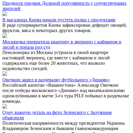
Продюсер предрек Долиной популярность у сочувствующих
зрителей
В магазинах Киева начали пустеть полки с продуктами
В ряде супермаркетов Киева зафиксирован дефицит овощей,
фруктов, мяса и некоторых других товаров.
Москвичка превратила квартиру в зверинец с кайманом и
лисой и попала под суд
Пенсионерка из Москвы устроила в своей квартире
настоящий зверинец, где вместе с кайманом и лисой
содержались еще более 20 животных, что вызвало
недовольство соседей.
Овечкин зашел в раздевалку футбольного «Динамо»
Российский капитан «Вашингтона» Александр Овечкин
после победы московского «Динамо» над махачкалинскими
одноклубниками в матче 3-го тура РПЛ побывал в раздевалке
команды.
Одну важную деталь на фото Зеленского с Залужным
объяснили
Политическая напряженность между президентом Украины
Владимиром Зеленским и бывшим главнокомандующим