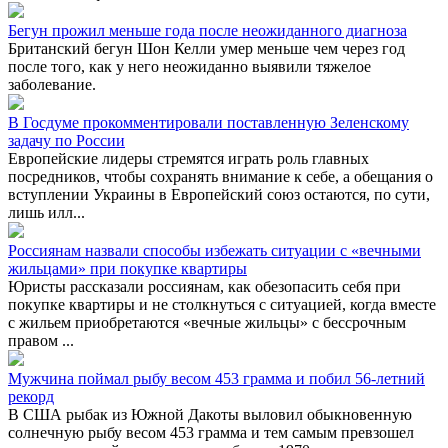
Бегун прожил меньше года после неожиданного диагноза
Британский бегун Шон Келли умер меньше чем через год
после того, как у него неожиданно выявили тяжелое
заболевание.
В Госдуме прокомментировали поставленную Зеленскому
задачу по России
Европейские лидеры стремятся играть роль главных
посредников, чтобы сохранять внимание к себе, а обещания о
вступлении Украины в Европейский союз остаются, по сути,
лишь илл...
Россиянам назвали способы избежать ситуации с «вечными
жильцами» при покупке квартиры
Юристы рассказали россиянам, как обезопасить себя при
покупке квартиры и не столкнуться с ситуацией, когда вместе
с жильем приобретаются «вечные жильцы» с бессрочным
правом ...
Мужчина поймал рыбу весом 453 грамма и побил 56-летний
рекорд
В США рыбак из Южной Дакоты выловил обыкновенную
солнечную рыбу весом 453 грамма и тем самым превзошел