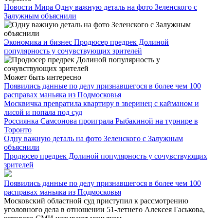
Новости Мира
Одну важную деталь на фото Зеленского с
Залужным объяснили
Экономика и бизнес
Продюсер предрек Долиной
популярность у сочувствующих зрителей
Может быть интересно
Появились данные по делу признавшегося в более чем 100
расправах маньяка из Подмосковья
Москвичка превратила квартиру в зверинец с кайманом и
лисой и попала под суд
Россиянка Самсонова проиграла Рыбакиной на турнире в
Торонто
Одну важную деталь на фото Зеленского с Залужным
объяснили
Продюсер предрек Долиной популярность у сочувствующих
зрителей
Появились данные по делу признавшегося в более чем 100
расправах маньяка из Подмосковья
Московский областной суд приступил к рассмотрению
уголовного дела в отношении 51-летнего Алексея Гаськова,