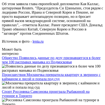
Об этом заявила глава европейской дипломатии Кая Каллас,
цитируемая Reuters. "Председатель Си Цзиньпин, стоя рядом с
лидерами России, Ирана и Северной Кореи в Пекине, не
просто выражает антизападную позицию, но и бросает
прямой вызов международной системе, основанной на
правилах", - отметила Каллас. Ранее президент США Дональд
Трамп обвинил Китай, Северную Корею и Россию в
"заговоре" против Соединенных Штатов.
Источник и фото -
lenta.ru
Может быть
интересно
Общество
Появились данные по делу признавшегося в более
чем 100 расправах маньяка из Подмосковья
Происшествия
Москвичка превратила квартиру в зверинец с
кайманом и лисой и попала под суд
Спорт
Россиянка Самсонова проиграла Рыбакиной на
турнире в Торонто