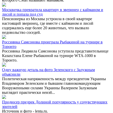
которого СМИ называют маньяком.
Москвичка превратила квартиру в зверинец с кайманом и
лисой и попала под суд
Пенсионерка из Москвы устроила в своей квартире
настоящий зверинец, где вместе с кайманом и лисой
содержались еще более 20 животных, что вызвало
недовольство соседей.
Россиянка Самсонова проиграла Рыбакиной на турнире в
Торонто
Россиянка Людмила Самсонова уступила представительнице
Казахстана Елене Рыбакиной на турнире WTA-1000 в
Торонто.
Одну важную деталь на фото Зеленского с Залужным
объяснили
Политическая напряженность между президентом Украины
Владимиром Зеленским и бывшим главнокомандующим
Вооруженными силами Украины Валерием Залужным
выглядит практически неизб...
Продюсер предрек Долиной популярность у сочувствующих
зрителей
Источник и фото - lenta.ru.