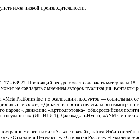
упать из-за низкой производительности.
- 68927. Настоящий ресурс может содержать материалы 18+. И
ожет не совпадать с мнением авторов публикаций. Контакты ред
Meta Platforms Inc. по реализации продуктов — социальных сет
циональный союз», «Движение против нелегальной иммиграции
о народа», движение «Артподготовка», общероссийская полити
 государство» (ИГ, ИГИЛ), Джебхад-ан-Нусра, «АУМ Синрике», 
ностранными агентами: «Альянс врачей», «Лига Избирателей», 
», «Открытый Петербург», «Открытая Россия», «Гуманитарное 