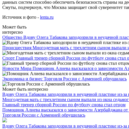
данных систем способно обеспечить безопасность страны на д
Смуты, подчеркнув, что Москва защищает свой суверенитет так
Источник и фото -
lenta.ru
Может быть
интересно
Общество
Вдову Олега Табакова заподозрили в неудачной плас
Происшествия
Многодетная мать с трехлетним сыном выпали и
Спорт
Главный тренер сборной России по футболу снова стал 
Новости Мира
Помощник Алиева высказался о зависимости А
Экономика и бизнес
Торговля России с Арменией обрушилась
Может быть интересно
Вдову Олега Табакова заподозрили в неудачной пластике из-за
Многодетная мать с трехлетним сыном выпали из окна седьмог
Главный тренер сборной России по футболу снова стал отцом
Помощник Алиева высказался о зависимости Азербайджана от
Торговля России с Арменией обрушилась
Вдову Олега Табакова заподозрили в неудачной пластике из-за