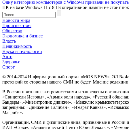
Одну категорию компьютеров с Windows призвали не покупать
ПК на базе Windows 11 с 8 ГБ оперативной памяти не стоит пок
Новости мира
Происшествия
Общество
Экономика и бизнес
Власть
Недвижимость
Наука и технологии
Авто
Здоровье
Спорт
© 2014-2024 Информационный портал «MOS NEWS». ЭЛ № ФС 77 
претензий со стороны нашего СМИ не будет. Мнение редакции м
В России признаны экстремистскими и запрещены организации «
«Свидетели Иеговы», «Армия воли народа», «Русский общена
Бандеры»,«Мизантропик дивижн», «Меджлис крымскотатарског
запрещены: «Движение Талибан», «Имарат Кавказ», «Исламское
Магриба».
Организации, СМИ и физические лица, признанные в России и
ИАЦ «Сова», «Аналитический Центр Юрия Левады», «Мемориал