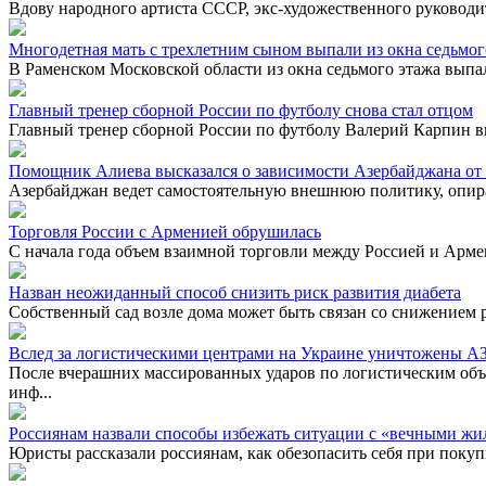
Вдову народного артиста СССР, экс-художественного руковод
Многодетная мать с трехлетним сыном выпали из окна седьмог
В Раменском Московской области из окна седьмого этажа выпал
Главный тренер сборной России по футболу снова стал отцом
Главный тренер сборной России по футболу Валерий Карпин вн
Помощник Алиева высказался о зависимости Азербайджана от
Азербайджан ведет самостоятельную внешнюю политику, опира
Торговля России с Арменией обрушилась
С начала года объем взаимной торговли между Россией и Армен
Назван неожиданный способ снизить риск развития диабета
Собственный сад возле дома может быть связан со снижением р
Вслед за логистическими центрами на Украине уничтожены АЗС
После вчерашних массированных ударов по логистическим объ
инф...
Россиянам назвали способы избежать ситуации с «вечными жи
Юристы рассказали россиянам, как обезопасить себя при покуп