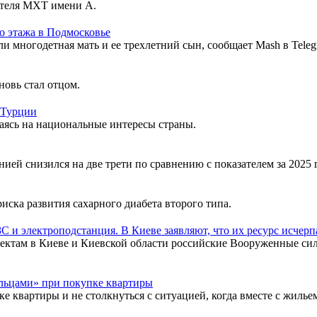
ителя МХТ имени А.
о этажа в Подмосковье
и многодетная мать и ее трехлетний сын, сообщает Mash в Teleg
овь стал отцом.
 Турции
ясь на национальные интересы страны.
ией снизился на две трети по сравнению с показателем за 2025 
иска развития сахарного диабета второго типа.
 и электроподстанция. В Киеве заявляют, что их ресурс исчерп
ектам в Киеве и Киевской области российские Вооруженные сил
льцами» при покупке квартиры
ке квартиры и не столкнуться с ситуацией, когда вместе с жиль