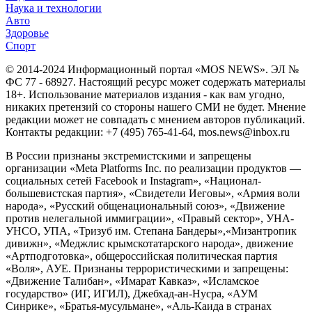
Наука и технологии
Авто
Здоровье
Спорт
© 2014-2024 Информационный портал «MOS NEWS». ЭЛ №
ФС 77 - 68927. Настоящий ресурс может содержать материалы
18+. Использование материалов издания - как вам угодно,
никаких претензий со стороны нашего СМИ не будет. Мнение
редакции может не совпадать с мнением авторов публикаций.
Контакты редакции: +7 (495) 765-41-64, mos.news@inbox.ru
В России признаны экстремистскими и запрещены
организации «Meta Platforms Inc. по реализации продуктов —
социальных сетей Facebook и Instagram», «Национал-
большевистская партия», «Свидетели Иеговы», «Армия воли
народа», «Русский общенациональный союз», «Движение
против нелегальной иммиграции», «Правый сектор», УНА-
УНСО, УПА, «Тризуб им. Степана Бандеры»,«Мизантропик
дивижн», «Меджлис крымскотатарского народа», движение
«Артподготовка», общероссийская политическая партия
«Воля», АУЕ. Признаны террористическими и запрещены:
«Движение Талибан», «Имарат Кавказ», «Исламское
государство» (ИГ, ИГИЛ), Джебхад-ан-Нусра, «АУМ
Синрике», «Братья-мусульмане», «Аль-Каида в странах