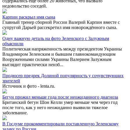
содержались еще более 20 животных, что вызвало
недовольство соседей.
Карпин раскрыл имя сына
Главный тренер сборной России Валерий Карпин вместе с
супругой Дарьей рассекретил имя новорождённого сына.
Одну важную деталь на фото Зеленского с Залужным
объяснили
Политическая напряженность между президентом Украины
Владимиром Зеленским и бывшим главнокомандующим
Вооруженными силами Украины Валерием Залужным
выглядит практически неизб...
Продюсер предрек Долиной популярность у сочувствующих
зрителей
Источник и фото - lenta.ru.
Бегун прожил меньше года после неожиданного диагноза
Британский бегун Шон Келли умер меньше чем через год
после того, как у него неожиданно выявили тяжелое
заболевание.
В Госдуме прокомментировали поставленную Зеленскому
задачу по России