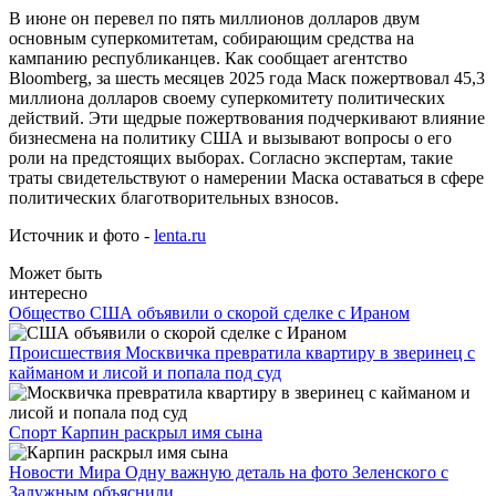
В июне он перевел по пять миллионов долларов двум
основным суперкомитетам, собирающим средства на
кампанию республиканцев. Как сообщает агентство
Bloomberg, за шесть месяцев 2025 года Маск пожертвовал 45,3
миллиона долларов своему суперкомитету политических
действий. Эти щедрые пожертвования подчеркивают влияние
бизнесмена на политику США и вызывают вопросы о его
роли на предстоящих выборах. Согласно экспертам, такие
траты свидетельствуют о намерении Маска оставаться в сфере
политических благотворительных взносов.
Источник и фото -
lenta.ru
Может быть
интересно
Общество
США объявили о скорой сделке с Ираном
Происшествия
Москвичка превратила квартиру в зверинец с
кайманом и лисой и попала под суд
Спорт
Карпин раскрыл имя сына
Новости Мира
Одну важную деталь на фото Зеленского с
Залужным объяснили