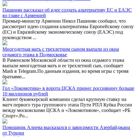
Пашинян рассказал об идее создать альтернативу ЕС и ЕАЭС
во главе с Арменией
Премьер-министр Армении Никол Пашинян сообщил, что
рассмотрит идею создания альтернативы Европейскому союзу
(ЕС) и Евразийскому экономическому союзу (ЕАЭС) под
руководством ...
Многодетная мать с трехлетним сыном выпали из окна
седьмого этажа в Подмосковье
В Раменском Московской области из окна седьмого этажа
выпали многодетная мать и ее трехлетний сын, сообщает
Mash в Telegram.По данным издания, во время игры с тремя
братьями...
Гол «Локомотива» в ворота ЦСКА принес россиянину больше
10 миллионов рублей
Клиент букмекерской компании сделал крупную ставку на
матч первого тура группового этапа Пути РПЛ Кубка России
между московскими ЦСКА и «Локомотивом», сообщает «РБ
Спорт».Ро...
Помощник Алиева высказался о зависимости Азербайджана
от Турции