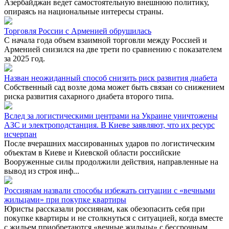
Азербайджан ведет самостоятельную внешнюю политику,
опираясь на национальные интересы страны.
Торговля России с Арменией обрушилась
С начала года объем взаимной торговли между Россией и
Арменией снизился на две трети по сравнению с показателем
за 2025 год.
Назван неожиданный способ снизить риск развития диабета
Собственный сад возле дома может быть связан со снижением
риска развития сахарного диабета второго типа.
Вслед за логистическими центрами на Украине уничтожены
АЗС и электроподстанция. В Киеве заявляют, что их ресурс
исчерпан
После вчерашних массированных ударов по логистическим
объектам в Киеве и Киевской области российские
Вооруженные силы продолжили действия, направленные на
вывод из строя инф...
Россиянам назвали способы избежать ситуации с «вечными
жильцами» при покупке квартиры
Юристы рассказали россиянам, как обезопасить себя при
покупке квартиры и не столкнуться с ситуацией, когда вместе
с жильем приобретаются «вечные жильцы» с бессрочным