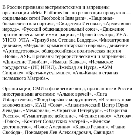
В России признаны экстремистскими и запрещены
организации «Meta Platforms Inc. по реализации продуктов —
социальных сетей Facebook и Instagram», «Национал-
большевистская партия», «Свидетели Иеговы», «Армия воли
народа», «Русский общенациональный союз», «Движение
против нелегальной иммиграции», «Правый сектор», УНА-
УНСО, УПА, «Тризуб им. Степана Бандеры»,«Мизантропик
дивижн», «Меджлис крымскотатарского народа», движение
«Артподготовка», общероссийская политическая партия
«Воля», АУЕ. Признаны террористическими и запрещены:
«Движение Талибан», «Имарат Кавказ», «Исламское
государство» (ИГ, ИГИЛ), Джебхад-ан-Нусра, «АУМ
Синрике», «Братья-мусульмане», «Аль-Каида в странах
исламского Магриба».
Организации, СМИ и физические лица, признанные в России
иностранными агентами: «Альянс врачей», «Лига
Избирателей», «Фонд борьбы с коррупцией», «В защиту прав
заключенных», ИАЦ «Сова», «Аналитический Центр Юрия
Левады», «Мемориал», «Открытый Петербург», «Открытая
Россия», «Гуманитарное действие», «Феникс плюс», «Агора»,
«Голос», «Комитет Солдатских матерей», «Женское
достоинство», «Голос Америки», «Кавказ.Реалии», «Радио
Свобода», Пономарев Лев Александрович, Савицкая