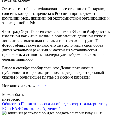
Этот контент был опубликован на ее странице в Instagram,
соцсети, которая запрещена в России и принадлежит
компании Meta, признанной экстремистской организацией и
запрещенной в РФ.
Фотограф Хоуп Глассел сделал снимки 34-летней аферистки,
известной как Анна Делви, в облегающей длинной юбке и
лонгсливе с высокими плечами и вырезом на груди. На
фотографиях также видно, что она дополнила свой образ
двумя кожаными ремнями и маской из металлической
проволоки, а стилисты подчеркнули небрежные локоны и
черный маникюр.
Ранее в октябре сообщалось, что Делви появилась в
публичности в провокационном наряде, надев тюремный
браслет и облегающее платье с высоким разрезом.
Источник и фото -
lenta.ru
Может быть
интересно
Общество
Пашинян рассказал об идее создать альтернативу
ЕС и ЕАЭС во главе с Арменией