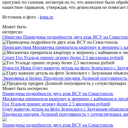
прогулки по газонам, несмотря на то, что животное было обр
нашествие тараканов, утверждая, что дезинсекция не помогает 
Источник и фото -
lenta.ru
Может быть
интересно
Общество
Приведены подробности двух атак ВСУ на Севастоп
Происшествия
Москвичка превратила квартиру в зверинец с к
Спорт
Гол Угальде принес игроку более 2,5 миллиона рублей
Новости Мира
Одну важную деталь на фото Зеленского с Зал
Экономика и бизнес
Продюсер предрек Долиной популярность
Может быть интересно
Приведены подробности двух атак ВСУ на Севастополь
Москвичка превратила квартиру в зверинец с кайманом и лисой
Гол Угальде принес игроку более 2,5 миллиона рублей
Одну важную деталь на фото Зеленского с Залужным объяснил
Продюсер предрек Долиной популярность у сочувствующих зр
Приведены подробности двух атак ВСУ на Севастополь