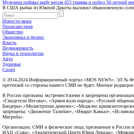
Мужчина поймал рыбу весом 453 грамма и побил 56-летний ре
В США рыбак из Южной Дакоты выловил обыкновенную солнечну
Новости мира
Происшествия
Общество
Экономика и бизнес
Власть
Недвижимость
Наука и технологии
Авто
Здоровье
Спорт
© 2014-2024 Информационный портал «MOS NEWS». ЭЛ № ФС 77 
претензий со стороны нашего СМИ не будет. Мнение редакции м
В России признаны экстремистскими и запрещены организации «
«Свидетели Иеговы», «Армия воли народа», «Русский общена
Бандеры»,«Мизантропик дивижн», «Меджлис крымскотатарског
запрещены: «Движение Талибан», «Имарат Кавказ», «Исламское
Магриба».
Организации, СМИ и физические лица, признанные в России и
ИАЦ «Сова», «Аналитический Центр Юрия Левады», «Мемориал