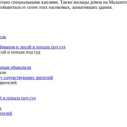
аботано специальными каплями. Также жильцы домов на Малахит
избавиться от сотен этих насекомых, захвативших здания.
оль
айманом и лисой и попала под суд
ужным объяснили
 у сочувствующих зрителей
 и попала под суд
и
ителей