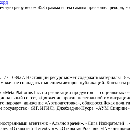
корд
ю рыбу весом 453 грамма и тем самым превзошел рекорд, кото
- 68927. Настоящий ресурс может содержать материалы 18+. И
ожет не совпадать с мнением авторов публикаций. Контакты ред
Meta Platforms Inc. по реализации продуктов — социальных сет
циональный союз», «Движение против нелегальной иммиграции
о народа», движение «Артподготовка», общероссийская полити
 государство» (ИГ, ИГИЛ), Джебхад-ан-Нусра, «АУМ Синрике», 
ностранными агентами: «Альянс врачей», «Лига Избирателей», 
», «Открытый Петербург», «Открытая Россия», «Гуманитарное 