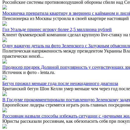
Российские системы противовоздушной обороны сбили над Се
Москвичка превратила квартиру в зверинец с кайманом и лисой
Пенсионерка из Москвы устроила в своей квартире настоящий з
Гол Угальде принес игроку более 2,5 миллиона рублей
Клиент букмекерской компании сделал крупную live-ставку на
Одну важную деталь на фото Зеленского с Залужным объяснил
Политическая напряженность между президентом Украины В
практически неизб...
Продюсер предрек Долиной популярность у сочувствующих зр
Источник и фото - lenta.ru.
Бегун прожил меньше года после неожиданного диагноза
Британский бегун Шон Келли умер меньше чем через год после 
В Госдуме прокомментировали поставленную Зеленскому задач
Европейские лидеры стремятся играть роль главных посреднико
Россиянам назвали способы избежать ситуации с «вечными жи
Юристы рассказали россиянам, как обезопасить себя при покуп