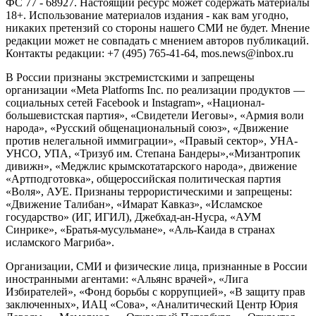
ФС 77 - 68927. Настоящий ресурс может содержать материалы
18+. Использование материалов издания - как вам угодно,
никаких претензий со стороны нашего СМИ не будет. Мнение
редакции может не совпадать с мнением авторов публикаций.
Контакты редакции: +7 (495) 765-41-64, mos.news@inbox.ru
В России признаны экстремистскими и запрещены
организации «Meta Platforms Inc. по реализации продуктов —
социальных сетей Facebook и Instagram», «Национал-
большевистская партия», «Свидетели Иеговы», «Армия воли
народа», «Русский общенациональный союз», «Движение
против нелегальной иммиграции», «Правый сектор», УНА-
УНСО, УПА, «Тризуб им. Степана Бандеры»,«Мизантропик
дивижн», «Меджлис крымскотатарского народа», движение
«Артподготовка», общероссийская политическая партия
«Воля», АУЕ. Признаны террористическими и запрещены:
«Движение Талибан», «Имарат Кавказ», «Исламское
государство» (ИГ, ИГИЛ), Джебхад-ан-Нусра, «АУМ
Синрике», «Братья-мусульмане», «Аль-Каида в странах
исламского Магриба».
Организации, СМИ и физические лица, признанные в России
иностранными агентами: «Альянс врачей», «Лига
Избирателей», «Фонд борьбы с коррупцией», «В защиту прав
заключенных», ИАЦ «Сова», «Аналитический Центр Юрия