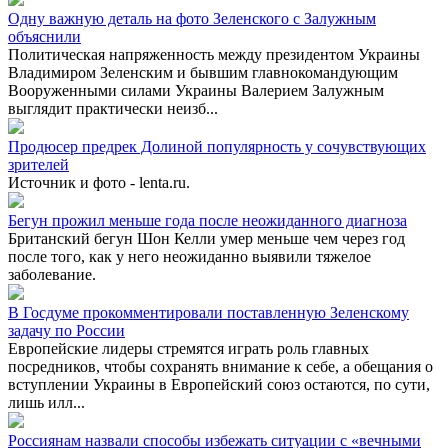
Одну важную деталь на фото Зеленского с Залужным
объяснили
Политическая напряженность между президентом Украины
Владимиром Зеленским и бывшим главнокомандующим
Вооруженными силами Украины Валерием Залужным
выглядит практически неизб...
Продюсер предрек Долиной популярность у сочувствующих
зрителей
Источник и фото - lenta.ru.
Бегун прожил меньше года после неожиданного диагноза
Британский бегун Шон Келли умер меньше чем через год
после того, как у него неожиданно выявили тяжелое
заболевание.
В Госдуме прокомментировали поставленную Зеленскому
задачу по России
Европейские лидеры стремятся играть роль главных
посредников, чтобы сохранять внимание к себе, а обещания о
вступлении Украины в Европейский союз остаются, по сути,
лишь илл...
Россиянам назвали способы избежать ситуации с «вечными