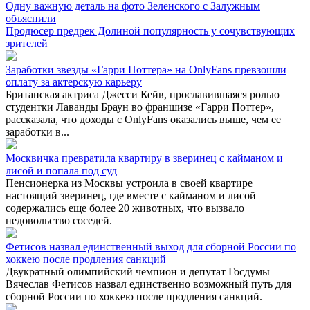
Одну важную деталь на фото Зеленского с Залужным
объяснили
Продюсер предрек Долиной популярность у сочувствующих
зрителей
Заработки звезды «Гарри Поттера» на OnlyFans превзошли
оплату за актерскую карьеру
Британская актриса Джесси Кейв, прославившаяся ролью
студентки Лаванды Браун во франшизе «Гарри Поттер»,
рассказала, что доходы с OnlyFans оказались выше, чем ее
заработки в...
Москвичка превратила квартиру в зверинец с кайманом и
лисой и попала под суд
Пенсионерка из Москвы устроила в своей квартире
настоящий зверинец, где вместе с кайманом и лисой
содержались еще более 20 животных, что вызвало
недовольство соседей.
Фетисов назвал единственный выход для сборной России по
хоккею после продления санкций
Двукратный олимпийский чемпион и депутат Госдумы
Вячеслав Фетисов назвал единственно возможный путь для
сборной России по хоккею после продления санкций.