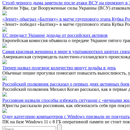
Столб черного дыма заметили после атаки ВСУ на промзону в 
Жители Уфы, где Вооруженные силы Украины (ВСУ) атаковали 
«Зенит» обыграл «Балтику» в матче группового этапа Кубка Р
«Зенит» победил «Балтику» в матче группового этапа Кубка Ро
ЕС передаст Украине доходы от российских активов
Европейская комиссия объявила о передаче Украине пятого тра
Самая красивая женщина в мире в ультракоротких шортах снял
Американская супермодель палестино-голландского происхожде
Тренер назвал полезное количество минут ходьбы в день
Обычные пешие прогулки помогают повысить выносливость, укре
Российский полковник рассказал о первых днях активных боев
Российский полковник Михаил Коган рассказал, как в первые д
Россиянам назвали способы избежать ситуации с «вечными жи
Юристы рассказали россиянам, как обезопасить себя при покуп
Одну категорию компьютеров с Windows призвали не покупать
ПК на базе Windows 11 с 8 ГБ оперативной памяти не стоит пок