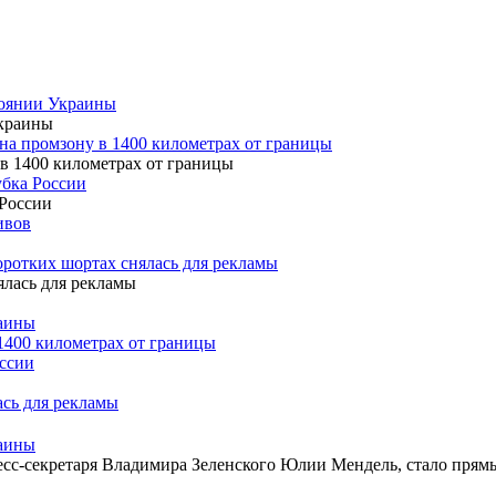
тоянии Украины
на промзону в 1400 километрах от границы
убка России
ивов
оротких шортах снялась для рекламы
раины
1400 километрах от границы
оссии
ась для рекламы
раины
с-секретаря Владимира Зеленского Юлии Мендель, стало прямы