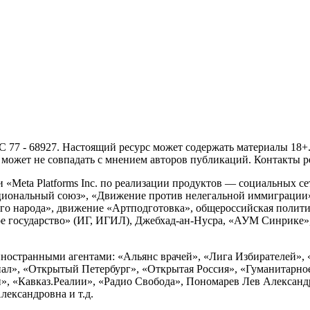
- 68927. Настоящий ресурс может содержать материалы 18+. И
ожет не совпадать с мнением авторов публикаций. Контакты ред
Meta Platforms Inc. по реализации продуктов — социальных сет
циональный союз», «Движение против нелегальной иммиграции
о народа», движение «Артподготовка», общероссийская полити
 государство» (ИГ, ИГИЛ), Джебхад-ан-Нусра, «АУМ Синрике», 
ностранными агентами: «Альянс врачей», «Лига Избирателей», 
», «Открытый Петербург», «Открытая Россия», «Гуманитарное 
и», «Кавказ.Реалии», «Радио Свобода», Пономарев Лев Алексан
ександровна и т.д.