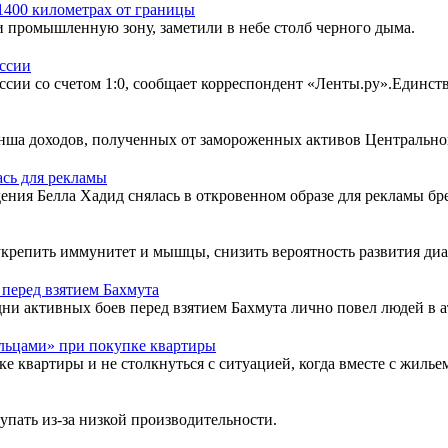
1400 километрах от границы
промышленную зону, заметили в небе столб черного дыма.
оссии
ссии со счетом 1:0, сообщает корреспондент «Ленты.ру».Единст
нша доходов, полученных от замороженных активов Центрального
ась для рекламы
ния Белла Хадид снялась в откровенном образе для рекламы бре
пить иммунитет и мышцы, снизить вероятность развития диабета
 перед взятием Бахмута
ни активных боев перед взятием Бахмута лично повел людей в а
льцами» при покупке квартиры
ке квартиры и не столкнуться с ситуацией, когда вместе с жиль
упать из-за низкой производительности.