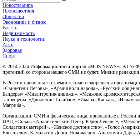
Новости мира
Происшествия
Общество
Экономика и бизнес
Власть
Недвижимость
Наука и технологии
Авто
Здоровье
Спорт
© 2014-2024 Информационный портал «MOS NEWS». ЭЛ № ФС 77 
претензий со стороны нашего СМИ не будет. Мнение редакции м
В России признаны экстремистскими и запрещены организации «
«Свидетели Иеговы», «Армия воли народа», «Русский общена
Бандеры»,«Мизантропик дивижн», «Меджлис крымскотатарског
запрещены: «Движение Талибан», «Имарат Кавказ», «Исламское
Магриба».
Организации, СМИ и физические лица, признанные в России и
ИАЦ «Сова», «Аналитический Центр Юрия Левады», «Мемориал
Солдатских матерей», «Женское достоинство», «Голос Америк
Евгеньевич, Камалягин Денис Николаевич, Апахончич Дарья Ал