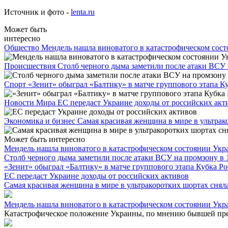
Источник и фото -
lenta.ru
Может быть
интересно
Общество
Мендель нашла виноватого в катастрофическом сос
Происшествия
Столб черного дыма заметили после атаки ВСУ 
Спорт
«Зенит» обыграл «Балтику» в матче группового этапа К
Новости Мира
ЕС передаст Украине доходы от российских акт
Экономика и бизнес
Самая красивая женщина в мире в ультрак
Может быть интересно
Мендель нашла виноватого в катастрофическом состоянии Ук
Столб черного дыма заметили после атаки ВСУ на промзону в 
«Зенит» обыграл «Балтику» в матче группового этапа Кубка Р
ЕС передаст Украине доходы от российских активов
Самая красивая женщина в мире в ультракоротких шортах снял
Мендель нашла виноватого в катастрофическом состоянии Ук
Катастрофическое положение Украины, по мнению бывшей прес