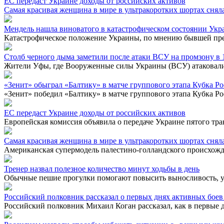
ЕС передаст Украине доходы от российских активов
Самая красивая женщина в мире в ультракоротких шортах снял
Мендель нашла виноватого в катастрофическом состоянии Ук
Катастрофическое положение Украины, по мнению бывшей прес
Столб черного дыма заметили после атаки ВСУ на промзону в 
Жители Уфы, где Вооруженные силы Украины (ВСУ) атаковали 
«Зенит» обыграл «Балтику» в матче группового этапа Кубка Р
«Зенит» победил «Балтику» в матче группового этапа Кубка Ро
ЕС передаст Украине доходы от российских активов
Европейская комиссия объявила о передаче Украине пятого тра
Самая красивая женщина в мире в ультракоротких шортах снял
Американская супермодель палестино-голландского происхожде
Тренер назвал полезное количество минут ходьбы в день
Обычные пешие прогулки помогают повысить выносливость, укре
Российский полковник рассказал о первых днях активных боев
Российский полковник Михаил Коган рассказал, как в первые д