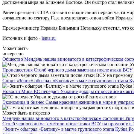
достижения мира на Ближнем Востоке. Он быстро стал велики
Ранее президент США объявил о подписании первой части ми
соглашение по сектору Газа предполагает отвод войск Израил
Премьер-министр Израиля Биньямин Нетаньяху отметил, что со
Источник и фото -
lenta.ru
Может быть
интересно
Общество
Мендель нашла виноватого в катастрофическом сос
Происшествия
Столб черного дыма заметили после атаки ВСУ 
Спорт
«Зенит» обыграл «Балтику» в матче группового этапа К
Новости Мира
ЕС передаст Украине доходы от российских акт
Экономика и бизнес
Самая красивая женщина в мире в ультрак
Может быть интересно
Мендель нашла виноватого в катастрофическом состоянии Ук
Столб черного дыма заметили после атаки ВСУ на промзону в 
«Зенит» обыграл «Балтику» в матче группового этапа Кубка Р