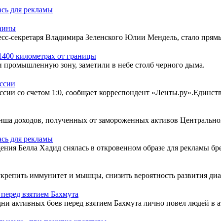
ась для рекламы
раины
с-секретаря Владимира Зеленского Юлии Мендель, стало прямы
1400 километрах от границы
промышленную зону, заметили в небе столб черного дыма.
оссии
ссии со счетом 1:0, сообщает корреспондент «Ленты.ру».Единст
нша доходов, полученных от замороженных активов Центрального
ась для рекламы
ния Белла Хадид снялась в откровенном образе для рекламы бре
пить иммунитет и мышцы, снизить вероятность развития диабета
 перед взятием Бахмута
ни активных боев перед взятием Бахмута лично повел людей в а