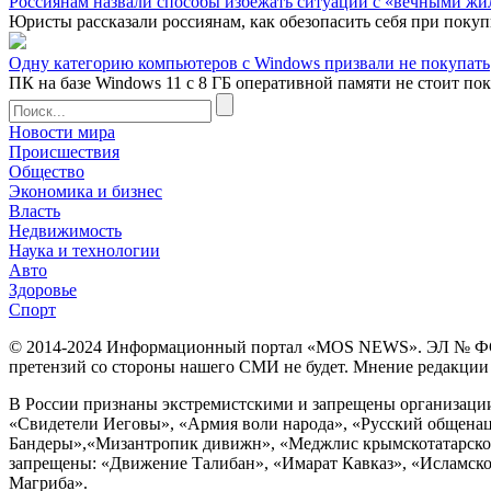
Россиянам назвали способы избежать ситуации с «вечными жи
Юристы рассказали россиянам, как обезопасить себя при покуп
Одну категорию компьютеров с Windows призвали не покупать
ПК на базе Windows 11 с 8 ГБ оперативной памяти не стоит пок
Новости мира
Происшествия
Общество
Экономика и бизнес
Власть
Недвижимость
Наука и технологии
Авто
Здоровье
Спорт
© 2014-2024 Информационный портал «MOS NEWS». ЭЛ № ФС 77 
претензий со стороны нашего СМИ не будет. Мнение редакции м
В России признаны экстремистскими и запрещены организации «
«Свидетели Иеговы», «Армия воли народа», «Русский общена
Бандеры»,«Мизантропик дивижн», «Меджлис крымскотатарског
запрещены: «Движение Талибан», «Имарат Кавказ», «Исламское
Магриба».