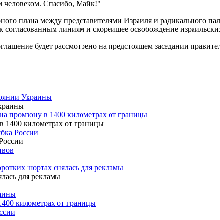
м человеком. Спасибо, Майк!"
рного плана между представителями Израиля и радикального п
я к согласованным линиям и скорейшее освобождение израильских
глашение будет рассмотрено на предстоящем заседании правитель
тоянии Украины
на промзону в 1400 километрах от границы
убка России
ивов
оротких шортах снялась для рекламы
раины
1400 километрах от границы
оссии