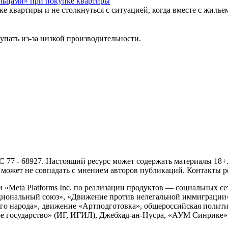
льцами» при покупке квартиры
ке квартиры и не столкнуться с ситуацией, когда вместе с жиль
упать из-за низкой производительности.
- 68927. Настоящий ресурс может содержать материалы 18+. И
ожет не совпадать с мнением авторов публикаций. Контакты ред
Meta Platforms Inc. по реализации продуктов — социальных сет
циональный союз», «Движение против нелегальной иммиграции
о народа», движение «Артподготовка», общероссийская полити
 государство» (ИГ, ИГИЛ), Джебхад-ан-Нусра, «АУМ Синрике», 