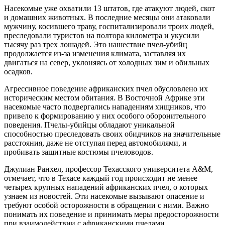
Насекомые уже охватили 13 штатов, где атакуют людей, скот
и домашних животных. В последние месяцы они атаковали
мужчину, косившего траву, госпитализировали троих людей,
преследовали туристов на полтора километра и укусили
тысячу раз трех лошадей. Это нашествие пчел-убийц
продолжается из-за изменения климата, заставляя их
двигаться на север, уклоняясь от холодных зим и обильных
осадков.
Агрессивное поведение африканских пчел обусловлено их
историческим местом обитания. В Восточной Африке эти
насекомые часто подвергались нападениям хищников, что
привело к формированию у них особого оборонительного
поведения. Пчелы-убийцы обладают уникальной
способностью преследовать своих обидчиков на значительные
расстояния, даже не отступая перед автомобилями, и
пробивать защитные костюмы пчеловодов.
Джулиан Ранхел, профессор Техасского университета A&M,
отмечает, что в Техасе каждый год происходит не менее
четырех крупных нападений африканских пчел, о которых
узнаем из новостей. Эти насекомые вызывают опасение и
требуют особой осторожности в обращении с ними. Важно
понимать их поведение и принимать меры предосторожности
при взаимодействии с африканскими пчелами.