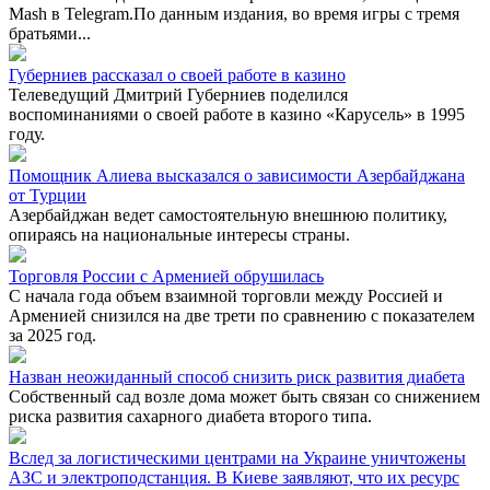
Mash в Telegram.По данным издания, во время игры с тремя
братьями...
Губерниев рассказал о своей работе в казино
Телеведущий Дмитрий Губерниев поделился
воспоминаниями о своей работе в казино «Карусель» в 1995
году.
Помощник Алиева высказался о зависимости Азербайджана
от Турции
Азербайджан ведет самостоятельную внешнюю политику,
опираясь на национальные интересы страны.
Торговля России с Арменией обрушилась
С начала года объем взаимной торговли между Россией и
Арменией снизился на две трети по сравнению с показателем
за 2025 год.
Назван неожиданный способ снизить риск развития диабета
Собственный сад возле дома может быть связан со снижением
риска развития сахарного диабета второго типа.
Вслед за логистическими центрами на Украине уничтожены
АЗС и электроподстанция. В Киеве заявляют, что их ресурс