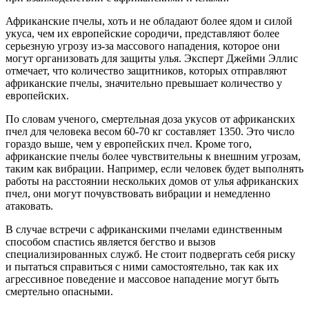
Африканские пчелы, хоть и не обладают более ядом и силой
укуса, чем их европейские сородичи, представляют более
серьезную угрозу из-за массового нападения, которое они
могут организовать для защиты улья. Эксперт Джейми Эллис
отмечает, что количество защитников, которых отправляют
африканские пчелы, значительно превышает количество у
европейских.
По словам ученого, смертельная доза укусов от африканских
пчел для человека весом 60-70 кг составляет 1350. Это число
гораздо выше, чем у европейских пчел. Кроме того,
африканские пчелы более чувствительны к внешним угрозам,
таким как вибрации. Например, если человек будет выполнять
работы на расстоянии нескольких домов от улья африканских
пчел, они могут почувствовать вибрации и немедленно
атаковать.
В случае встречи с африканскими пчелами единственным
способом спастись является бегство и вызов
специализированных служб. Не стоит подвергать себя риску
и пытаться справиться с ними самостоятельно, так как их
агрессивное поведение и массовое нападение могут быть
смертельно опасными.