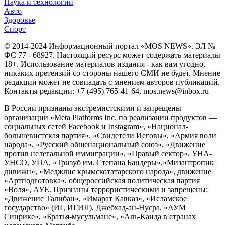
Наука и технологии
Авто
Здоровье
Спорт
© 2014-2024 Информационный портал «MOS NEWS». ЭЛ №
ФС 77 - 68927. Настоящий ресурс может содержать материалы
18+. Использование материалов издания - как вам угодно,
никаких претензий со стороны нашего СМИ не будет. Мнение
редакции может не совпадать с мнением авторов публикаций.
Контакты редакции: +7 (495) 765-41-64, mos.news@inbox.ru
В России признаны экстремистскими и запрещены
организации «Meta Platforms Inc. по реализации продуктов —
социальных сетей Facebook и Instagram», «Национал-
большевистская партия», «Свидетели Иеговы», «Армия воли
народа», «Русский общенациональный союз», «Движение
против нелегальной иммиграции», «Правый сектор», УНА-
УНСО, УПА, «Тризуб им. Степана Бандеры»,«Мизантропик
дивижн», «Меджлис крымскотатарского народа», движение
«Артподготовка», общероссийская политическая партия
«Воля», АУЕ. Признаны террористическими и запрещены:
«Движение Талибан», «Имарат Кавказ», «Исламское
государство» (ИГ, ИГИЛ), Джебхад-ан-Нусра, «АУМ
Синрике», «Братья-мусульмане», «Аль-Каида в странах