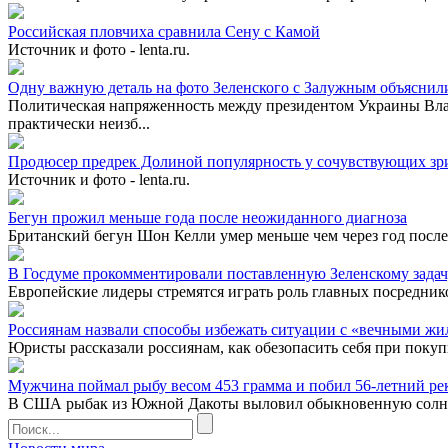
Российская пловчиха сравнила Сену с Камой
Источник и фото - lenta.ru.
Одну важную деталь на фото Зеленского с Залужным объяснил
Политическая напряженность между президентом Украины В
практически неизб...
Продюсер предрек Долиной популярность у сочувствующих зр
Источник и фото - lenta.ru.
Бегун прожил меньше года после неожиданного диагноза
Британский бегун Шон Келли умер меньше чем через год после 
В Госдуме прокомментировали поставленную Зеленскому задач
Европейские лидеры стремятся играть роль главных посреднико
Россиянам назвали способы избежать ситуации с «вечными жи
Юристы рассказали россиянам, как обезопасить себя при покуп
Мужчина поймал рыбу весом 453 грамма и побил 56-летний ре
В США рыбак из Южной Дакоты выловил обыкновенную солнечну