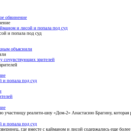
ое обвинение
айманом и лисой и попала под суд
ужным объяснили
 у сочувствующих зрителей
ние
 и попала под суд
и
ителей
ние
 участницу реалити-шоу «Дом-2» Анастасию Брагину, которая р
 и попала под суд
веринец, где вместе с кайманом и лисой содержались еще более