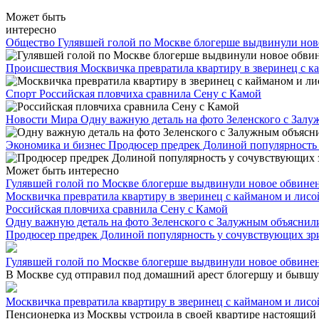
Может быть
интересно
Общество
Гулявшей голой по Москве блогерше выдвинули нов
Происшествия
Москвичка превратила квартиру в зверинец с к
Спорт
Российская пловчиха сравнила Сену с Камой
Новости Мира
Одну важную деталь на фото Зеленского с Зал
Экономика и бизнес
Продюсер предрек Долиной популярность
Может быть интересно
Гулявшей голой по Москве блогерше выдвинули новое обвине
Москвичка превратила квартиру в зверинец с кайманом и лисой
Российская пловчиха сравнила Сену с Камой
Одну важную деталь на фото Зеленского с Залужным объяснил
Продюсер предрек Долиной популярность у сочувствующих зр
Гулявшей голой по Москве блогерше выдвинули новое обвине
В Москве суд отправил под домашний арест блогершу и бывшую
Москвичка превратила квартиру в зверинец с кайманом и лисой
Пенсионерка из Москвы устроила в своей квартире настоящий з