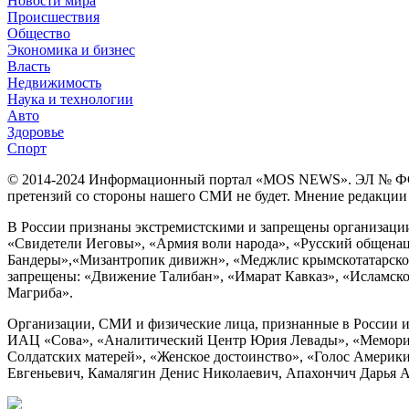
Новости мира
Происшествия
Общество
Экономика и бизнес
Власть
Недвижимость
Наука и технологии
Авто
Здоровье
Спорт
© 2014-2024 Информационный портал «MOS NEWS». ЭЛ № ФС 77 
претензий со стороны нашего СМИ не будет. Мнение редакции м
В России признаны экстремистскими и запрещены организации «
«Свидетели Иеговы», «Армия воли народа», «Русский общена
Бандеры»,«Мизантропик дивижн», «Меджлис крымскотатарског
запрещены: «Движение Талибан», «Имарат Кавказ», «Исламское
Магриба».
Организации, СМИ и физические лица, признанные в России и
ИАЦ «Сова», «Аналитический Центр Юрия Левады», «Мемориал
Солдатских матерей», «Женское достоинство», «Голос Америк
Евгеньевич, Камалягин Денис Николаевич, Апахончич Дарья Ал