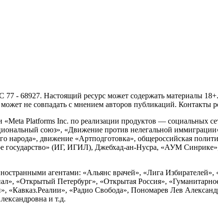
- 68927. Настоящий ресурс может содержать материалы 18+. И
ожет не совпадать с мнением авторов публикаций. Контакты ред
Meta Platforms Inc. по реализации продуктов — социальных сет
циональный союз», «Движение против нелегальной иммиграции
о народа», движение «Артподготовка», общероссийская полити
 государство» (ИГ, ИГИЛ), Джебхад-ан-Нусра, «АУМ Синрике», 
ностранными агентами: «Альянс врачей», «Лига Избирателей», 
», «Открытый Петербург», «Открытая Россия», «Гуманитарное 
и», «Кавказ.Реалии», «Радио Свобода», Пономарев Лев Алексан
ександровна и т.д.