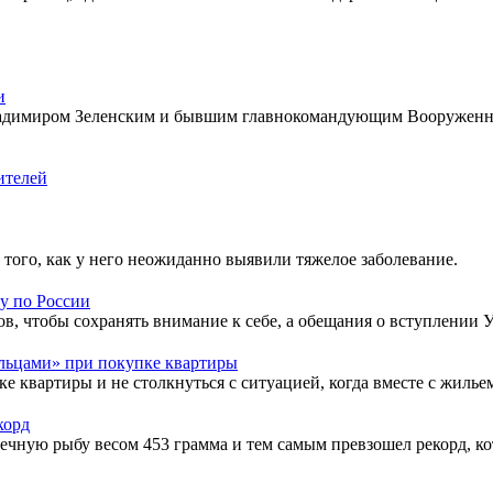
и
ладимиром Зеленским и бывшим главнокомандующим Вооружен
ителей
того, как у него неожиданно выявили тяжелое заболевание.
у по России
в, чтобы сохранять внимание к себе, а обещания о вступлении У
льцами» при покупке квартиры
ке квартиры и не столкнуться с ситуацией, когда вместе с жиль
корд
ю рыбу весом 453 грамма и тем самым превзошел рекорд, кото