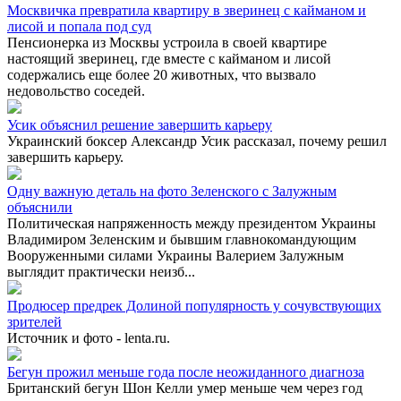
Москвичка превратила квартиру в зверинец с кайманом и
лисой и попала под суд
Пенсионерка из Москвы устроила в своей квартире
настоящий зверинец, где вместе с кайманом и лисой
содержались еще более 20 животных, что вызвало
недовольство соседей.
Усик объяснил решение завершить карьеру
Украинский боксер Александр Усик рассказал, почему решил
завершить карьеру.
Одну важную деталь на фото Зеленского с Залужным
объяснили
Политическая напряженность между президентом Украины
Владимиром Зеленским и бывшим главнокомандующим
Вооруженными силами Украины Валерием Залужным
выглядит практически неизб...
Продюсер предрек Долиной популярность у сочувствующих
зрителей
Источник и фото - lenta.ru.
Бегун прожил меньше года после неожиданного диагноза
Британский бегун Шон Келли умер меньше чем через год