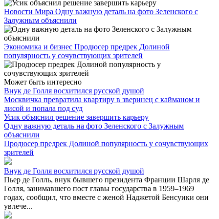
Новости Мира
Одну важную деталь на фото Зеленского с
Залужным объяснили
Экономика и бизнес
Продюсер предрек Долиной
популярность у сочувствующих зрителей
Может быть интересно
Внук де Голля восхитился русской душой
Москвичка превратила квартиру в зверинец с кайманом и
лисой и попала под суд
Усик объяснил решение завершить карьеру
Одну важную деталь на фото Зеленского с Залужным
объяснили
Продюсер предрек Долиной популярность у сочувствующих
зрителей
Внук де Голля восхитился русской душой
Пьер де Голль, внук бывшего президента Франции Шарля де
Голля, занимавшего пост главы государства в 1959–1969
годах, сообщил, что вместе с женой Наджетой Бенсуики они
увлече...