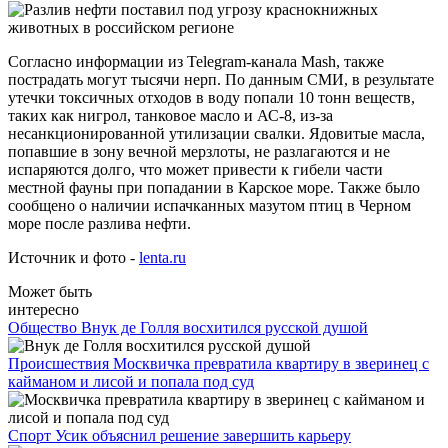
Согласно информации из Telegram-канала Mash, также
пострадать могут тысячи нерп. По данным СМИ, в результате
утечки токсичных отходов в воду попали 10 тонн веществ,
таких как нигрол, танковое масло и АС-8, из-за
несанкционированной утилизации свалки. Ядовитые масла,
попавшие в зону вечной мерзлоты, не разлагаются и не
испаряются долго, что может привести к гибели части
местной фауны при попадании в Карское море. Также было
сообщено о наличии испачканных мазутом птиц в Черном
море после разлива нефти.
Источник и фото -
lenta.ru
Может быть
интересно
Общество
Внук де Голля восхитился русской душой
Происшествия
Москвичка превратила квартиру в зверинец с
кайманом и лисой и попала под суд
Спорт
Усик объяснил решение завершить карьеру