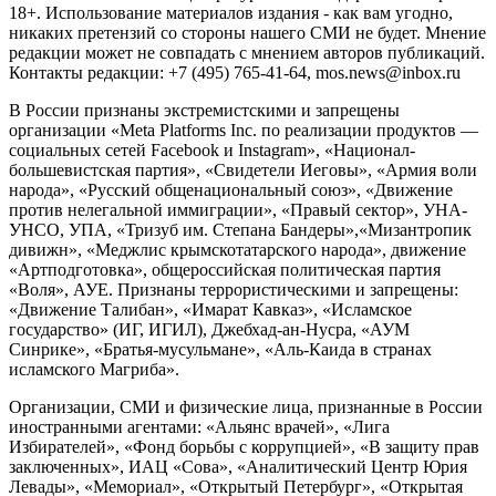
18+. Использование материалов издания - как вам угодно,
никаких претензий со стороны нашего СМИ не будет. Мнение
редакции может не совпадать с мнением авторов публикаций.
Контакты редакции: +7 (495) 765-41-64, mos.news@inbox.ru
В России признаны экстремистскими и запрещены
организации «Meta Platforms Inc. по реализации продуктов —
социальных сетей Facebook и Instagram», «Национал-
большевистская партия», «Свидетели Иеговы», «Армия воли
народа», «Русский общенациональный союз», «Движение
против нелегальной иммиграции», «Правый сектор», УНА-
УНСО, УПА, «Тризуб им. Степана Бандеры»,«Мизантропик
дивижн», «Меджлис крымскотатарского народа», движение
«Артподготовка», общероссийская политическая партия
«Воля», АУЕ. Признаны террористическими и запрещены:
«Движение Талибан», «Имарат Кавказ», «Исламское
государство» (ИГ, ИГИЛ), Джебхад-ан-Нусра, «АУМ
Синрике», «Братья-мусульмане», «Аль-Каида в странах
исламского Магриба».
Организации, СМИ и физические лица, признанные в России
иностранными агентами: «Альянс врачей», «Лига
Избирателей», «Фонд борьбы с коррупцией», «В защиту прав
заключенных», ИАЦ «Сова», «Аналитический Центр Юрия
Левады», «Мемориал», «Открытый Петербург», «Открытая