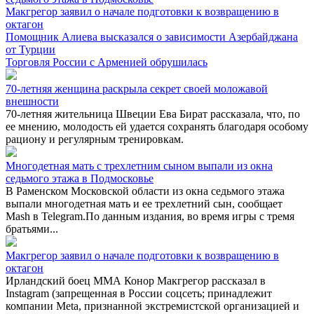
Макгрегор заявил о начале подготовки к возвращению в
октагон
Помощник Алиева высказался о зависимости Азербайджана
от Турции
Торговля России с Арменией обрушилась
70-летняя женщина раскрыла секрет своей моложавой
внешности
70-летняя жительница Швеции Ева Бират рассказала, что, по
ее мнению, молодость ей удается сохранять благодаря особому
рациону и регулярным тренировкам.
Многодетная мать с трехлетним сыном выпали из окна
седьмого этажа в Подмосковье
В Раменском Московской области из окна седьмого этажа
выпали многодетная мать и ее трехлетний сын, сообщает
Mash в Telegram.По данным издания, во время игры с тремя
братьями...
Макгрегор заявил о начале подготовки к возвращению в
октагон
Ирландский боец ММА Конор Макгрегор рассказал в
Instagram (запрещенная в России соцсеть; принадлежит
компании Meta, признанной экстремистской организацией и